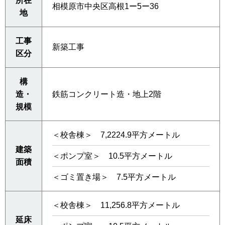
所在
相模原市中央区高根1ー5ー36
地
工事
新築工事
区分
構
造・
鉄筋コンクリート造・地上2階
規模
＜校舎棟＞ 7,2224.9平方メートル
建築
＜ポンプ室＞ 10.5平方メートル
面積
＜ゴミ置き場＞ 7.5平方メートル
＜校舎棟＞ 11,256.8平方メートル
延床