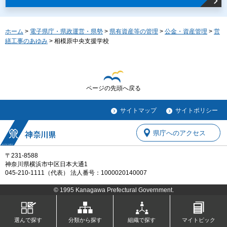
ホーム
>
電子県庁・県政運営・県勢
>
県有資産等の管理
>
公金・資産管理
>
営
繕工事のあゆみ
> 相模原中央支援学校
ページの先頭へ戻る
サイトマップ
サイトポリシー
県庁へのアクセス
〒231-8588
神奈川県横浜市中区日本大通1
045-210-1111（代表） 法人番号：1000020140007
© 1995 Kanagawa Prefectural Government.
選んで探す
分類から探す
組織で探す
マイトピック