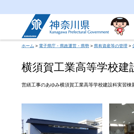
神奈川県
ホーム
>
電子県庁・県政運営・県勢
>
県有資産等の管理
>
横須賀工業高等学校建
営繕工事のあゆみ横須賀工業高等学校建設科実習棟