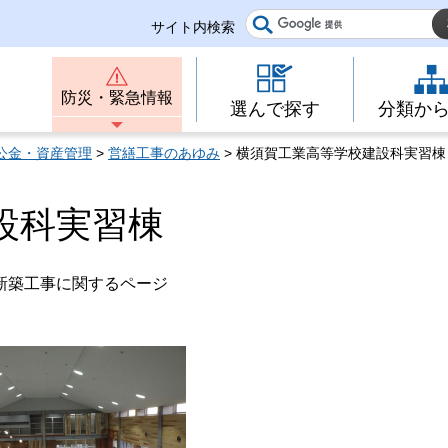
サイト内検索
防災・緊急情報
選んで探す
分類か
公金・資産管理
>
営繕工事のあゆみ
> 横須賀工業高等学校建設科実習棟
設科実習棟
新築工事に関するページ