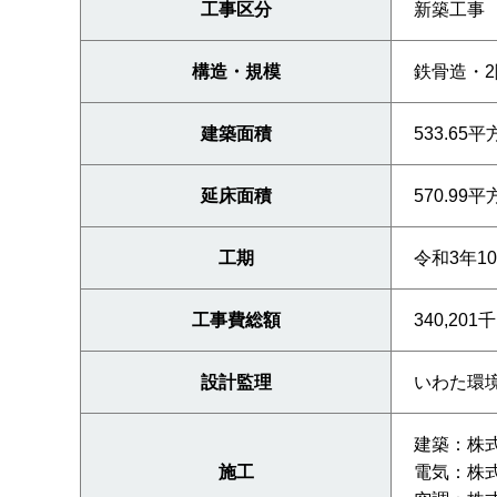
工事区分
新築工事
構造・規模
鉄骨造・2
建築面積
533.65
延床面積
570.99
工期
令和3年1
工事費総額
340,201
設計監理
いわた環
建築：株
施工
電気：株式