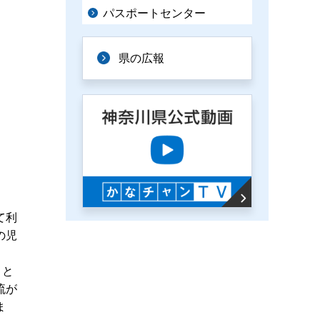
パスポートセンター
県の広報
て利
の児
こと
流が
ま