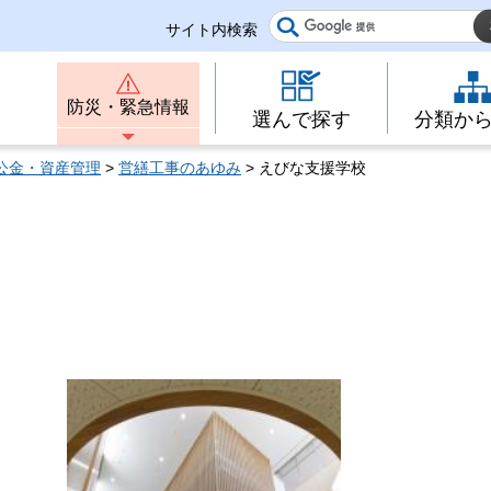
サイト内検索
防災・緊急情報
選んで探す
分類か
公金・資産管理
>
営繕工事のあゆみ
> えびな支援学校