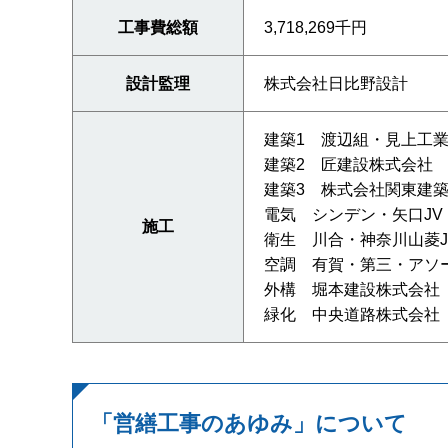
工事費総額
3,718,269千円
設計監理
株式会社日比野設計
建築1 渡辺組・見上工業
建築2 匠建設株式会社
建築3 株式会社関東建
電気 シンデン・矢口JV
施工
衛生 川合・神奈川山菱J
空調 有賀・第三・アソー
外構 堀本建設株式会社
緑化 中央道路株式会社
「営繕工事のあゆみ」について