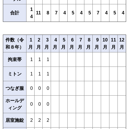
1
合計
11
8
7
4
4
5
7
4
5
4
5
4
件数（令
1
2
3
4
5
6
7
8
9
10
11
12
和８年）
月
月
月
月
月
月
月
月
月
月
月
月
拘束帯
1
1
1
ミトン
1
1
1
つなぎ服
0
0
0
ホールデ
0
0
0
ィング
居室施錠
2
2
2