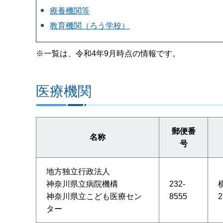
療養機関等
教育機関（ろう学校）
※一覧は、令和4年9月時点の情報です。
医療機関
郵便番
名称
号
地方独立行政法人
神奈川県立病院機構
232-
神奈川県立こども医療セン
8555
2
ター