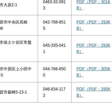
0463-32-091
PDF（PDF：301K
市大原2-1
3
B）
原市中央区高根
042-768-851
PDF（PDF：293K
36
5
B）
市保土ケ谷区常盤
045-335-041
PDF（PDF：293K
1
B）
市中原区上小田中
044-766-650
PDF（PDF：305K
-5
0
B）
046-834-117
PDF（PDF：295K
賀市森崎5-13-1
2
B）