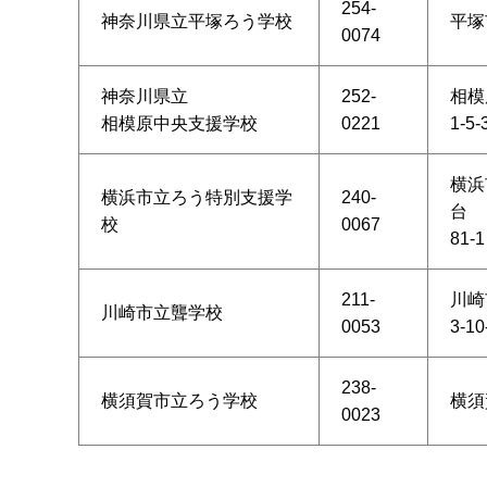
254-
神奈川県立平塚ろう学校
平塚
0074
神奈川県立
252-
相模
相模原中央支援学校
0221
1-5-
横浜
横浜市立ろう特別支援学
240-
台
校
0067
81-1
211-
川崎
川崎市立聾学校
0053
3-10
238-
横須賀市立ろう学校
横須
0023