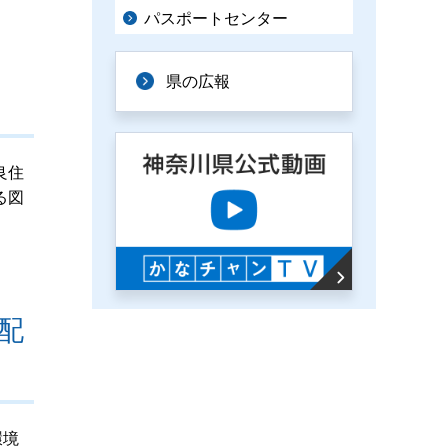
パスポートセンター
県の広報
良住
る図
配
環境