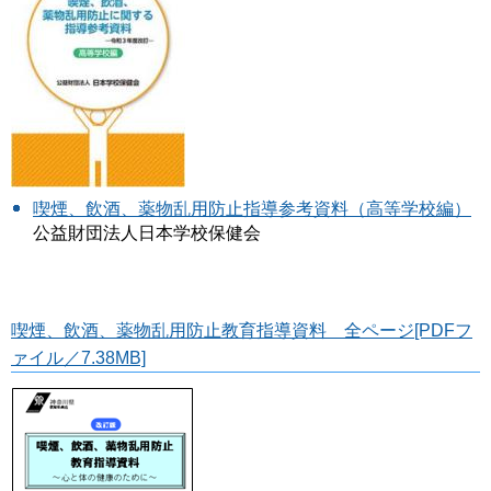
喫煙、飲酒、薬物乱用防止指導参考資料（高等学校編）
公益財団法人日本学校保健会
喫煙、飲酒、薬物乱用防止教育指導資料 全ページ[PDFフ
ァイル／7.38MB]