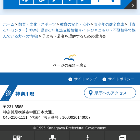
ホーム
>
教育・文化・スポーツ
>
教育の安全・安心
>
青少年の健全育成
>
【青
少年センター】神奈川県青少年相談支援情報サイト(ひきこもり・不登校等で悩
んでいる方への情報)
> 子ども・若者を理解するための講演会
ページの先頭へ戻る
サイトマップ
サイトポリシー
県庁へのアクセス
〒231-8588
神奈川県横浜市中区日本大通1
045-210-1111（代表） 法人番号：1000020140007
© 1995 Kanagawa Prefectural Government.