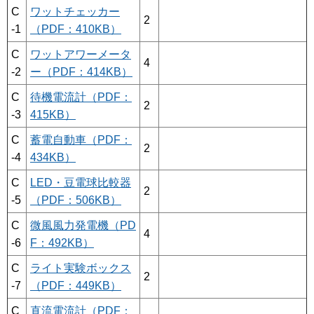
C
ワットチェッカー
2
-1
（PDF：410KB）
C
ワットアワーメータ
4
-2
ー（PDF：414KB）
C
待機電流計（PDF：
2
-3
415KB）
C
蓄電自動車（PDF：
2
-4
434KB）
C
LED・豆電球比較器
2
-5
（PDF：506KB）
C
微風風力発電機（PD
4
-6
F：492KB）
C
ライト実験ボックス
2
-7
（PDF：449KB）
C
直流電流計（PDF：