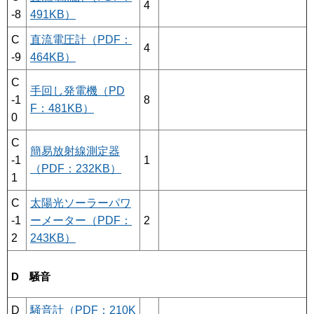
4
-8
491KB）
C
直流電圧計（PDF：
4
-9
464KB）
C
手回し発電機（PD
-1
8
F：481KB）
0
C
簡易放射線測定器
-1
1
（PDF：232KB）
1
C
太陽光ソーラーパワ
-1
ーメーター（PDF：
2
2
243KB）
D 騒音
D
騒音計（PDF：210K