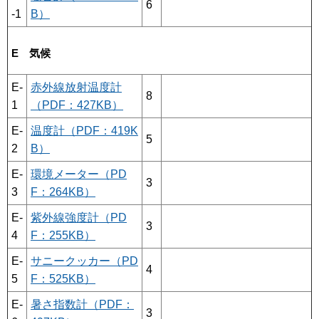
6
-1
B）
E 気候
E-
赤外線放射温度計
8
1
（PDF：427KB）
E-
温度計（PDF：419K
5
2
B）
E-
環境メーター（PD
3
3
F：264KB）
E-
紫外線強度計（PD
3
4
F：255KB）
E-
サニークッカー（PD
4
5
F：525KB）
E-
暑さ指数計（PDF：
3