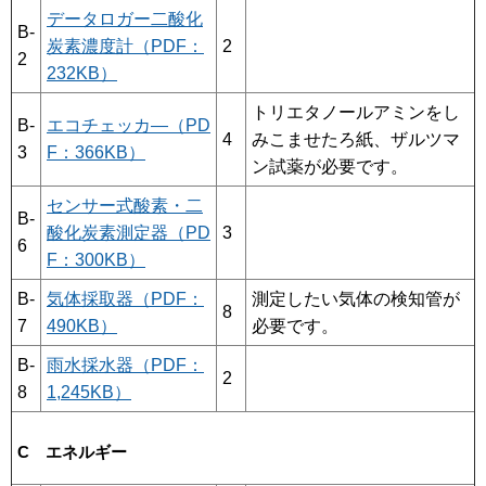
データロガー二酸化
B-
炭素濃度計（PDF：
2
2
232KB）
トリエタノールアミンをし
B-
エコチェッカ―（PD
4
みこませたろ紙、ザルツマ
3
F：366KB）
ン試薬が必要です。
センサー式酸素・二
B-
酸化炭素測定器（PD
3
6
F：300KB）
B-
気体採取器（PDF：
測定したい気体の検知管が
8
7
490KB）
必要です。
B-
雨水採水器（PDF：
2
8
1,245KB）
C エネルギー