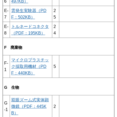
6
497KB）
E-
雲発生実験器（PD
2
7
F：502KB）
5
E-
トルネードコネクタ
2
8
（PDF：195KB）
4
F 廃棄物
マイクロプラスチッ
F-
ク採取用機材（PD
5
1
F：440KB）
G 生物
双眼ズーム式実体顕
G
微鏡（PDF：445K
2
-1
B）