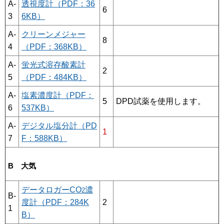
A-
透視度計（PDF：36
6
3
6KB）
A-
クリーンメジャー
8
4
（PDF：368KB）
A-
蛍光式溶存酸素計
2
5
（PDF：484KB）
A-
塩素濃度計（PDF：
5
DPD試薬を使用します。
6
537KB）
A-
デジタル塩分計（PD
1
7
F：588KB）
B 大気
データロガーCO
濃
2
B-
度計（PDF：284K
2
1
B）