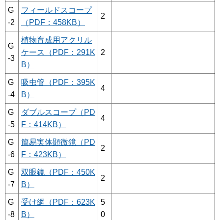
G
フィールドスコープ
2
-2
（PDF：458KB）
植物育成用アクリル
G
ケース（PDF：291K
2
-3
B）
G
吸虫管（PDF：395K
4
-4
B）
G
ダブルスコープ（PD
4
-5
F：414KB）
G
簡易実体顕微鏡（PD
2
-6
F：423KB）
G
双眼鏡（PDF：450K
2
-7
B）
G
受け網（PDF：623K
5
-8
B）
0