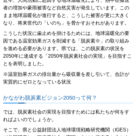
近年、人間活動に起因する地球温暖化により、熱中症搬送
者の増加や豪雨被害など自然災害が発生しています。この
まま地球温暖化が進行すると、こうした被害が更に大きく
なり、将来世代の「いのち」を脅かすおそれがあります。
こうした状況に歯止めを掛けるためには、地球温暖化の要
因である温室効果ガスを削減する「脱炭素※」の取り組み
を進める必要があります。県では、この脱炭素の状況を
2050年に達成する「2050年脱炭素社会の実現」を目指すこ
とを表明しました。
※温室効果ガスの排出量から吸収量を差し引いて、合計が
実質的にゼロとなっている状況
かながわ脱炭素ビジョン2050って何？
では、脱炭素社会の実現を目指すためには私たちが何をす
ればよいのでしょうか。
そこで、県と公益財団法人地球環境戦略研究機関（IGES）