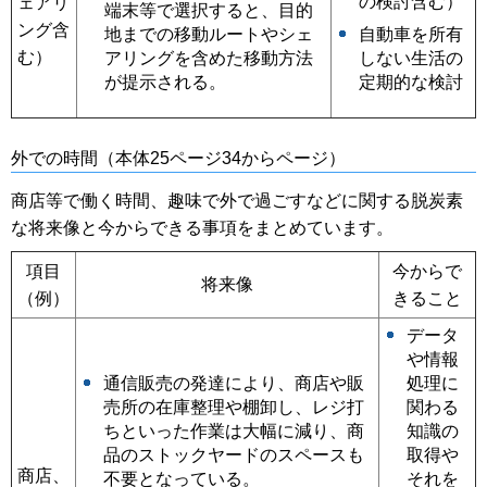
の検討含む）
ェアリ
端末等で選択すると、目的
ング含
地までの移動ルートやシェ
自動車を所有
む）
アリングを含めた移動方法
しない生活の
が提示される。
定期的な検討
外での時間（本体25ページ34からページ）
商店等で働く時間、趣味で外で過ごすなどに関する脱炭素
な将来像と今からできる事項をまとめています。
項目
今からで
将来像
（例）
きること
データ
や情報
通信販売の発達により、商店や販
処理に
売所の在庫整理や棚卸し、レジ打
関わる
ちといった作業は大幅に減り、商
知識の
品のストックヤードのスペースも
取得や
商店、
不要となっている。
それを