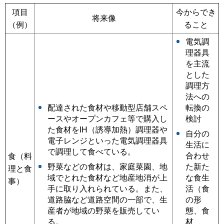
項目
今からでき
将来像
（例）
ること
電気調
理器具
を主流
とした
調理方
法への
配達された食材や移動型店舗スペ
転換の
ースやオープンカフェ等で購入し
検討
た食材をIH（誘導加熱）調理器や
自分の
電子レンジといった電気調理器具
生活に
で調理して食べている。
合わせ
食（料
野菜などの食材は、家庭菜園、地
た新た
理と食
域でとれた食材など地産地消が上
な食生
事）
手に取り入れられている。また、
活（食
道路脇など道路空間の一部で、生
の形
産者が地域の野菜を販売してい
態、食
る。
材