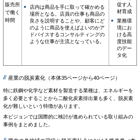
販売所
促す人
店内は商品を手に取って確かめる
材育成
で働く
場所となる。店員の仕事も商品の
時間
良さを説明することや、顧客にど
業務環
のように商品を使えばよいのかア
境にお
ドバイスするコンサルティングの
ける高
ような仕事が主流となっている。
度技能
のデー
タ化
産業の脱炭素化（本体35ページから40ページ）
特に鉄鋼や化学など素材を製造する業種は、エネルギーを
多く必要とすることから二酸化炭素排出量も多く、脱炭素
化が難しいという特徴があります。
本ビジョンでは国際的に検討が進められている取り組みの
事例をまとめました。