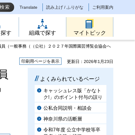
Translate
読み上げ / ふりがな
ご利用案内
ら探す
組織で探す
マイトピック
職員（一般事務（（公社）２０２７年国際園芸博覧会協会へ
印刷用ページを表示
更新日：2026年1月23日
員
よくみられているページ
協
キャッシュレス版「かなト
ク!」のポイント付与の誤り
公私合同説明・相談会
神奈川県の活断層
令和7年度 公立中学校等卒