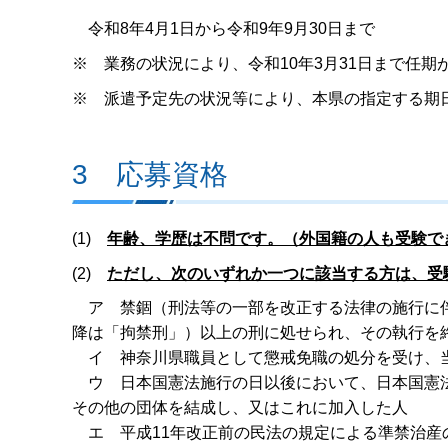
令和8年4月1日から令和9年9月30日まで
※ 業務の状況により、令和10年3月31日まで任
※ 派遣予定先の状況等により、本県の指定する期
3 応募資格
(1)
年齢、学歴は不問です。（外国籍の人も受験で
(2)
ただし、次のいずれか一つに該当する方は、受
ア 禁錮（刑法等の一部を改正する法律の施行に伴
降は「拘禁刑」）以上の刑に処せられ、その執行を
イ 神奈川県職員として懲戒免職の処分を受け、当
ウ 日本国憲法施行の日以後において、日本国憲法
その他の団体を結成し、又はこれに加入した人
エ 平成11年改正前の民法の規定による準禁治産