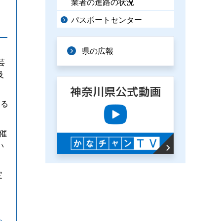
業者の進路の状況
パスポートセンター
県の広報
芸
及
なる
催
い
定