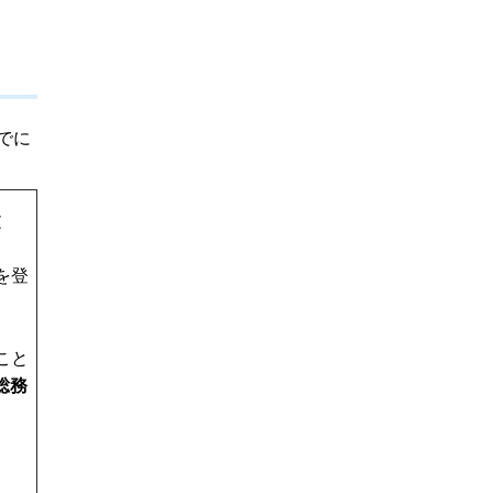
でに
文
を登
ン
こと
総務
。