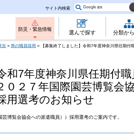
サイト内検索
防災・緊急情報
選んで探す
分類か
状況
>
県の職員採用
> 【募集終了しました】令和7年度神奈川県任期付
令和7年度神奈川県任期付職
２０２７年国際園芸博覧会
採用選考のお知らせ
園芸博覧会協会への派遣職員））採用選考のご案内です。