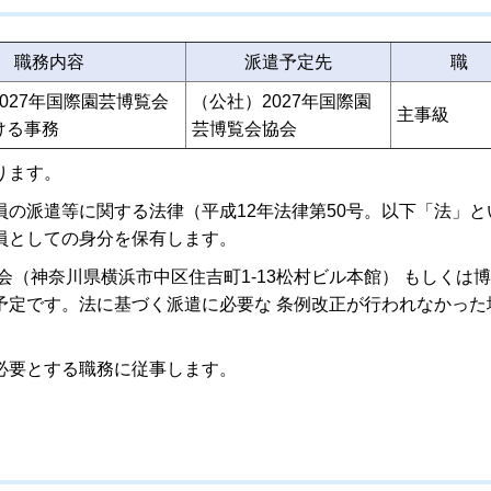
職務内容
派遣予定先
職
027年国際園芸博覧会
（公社）2027年国際園
主事級
ける事務
芸博覧会協会
ります。
の派遣等に関する法律（平成12年法律第50号。以下「法」と
員としての身分を保有します。
会（神奈川県横浜市中区住吉町1-13松村ビル本館） もしくは
予定です。法に基づく派遣に必要な 条例改正が行われなかった
必要とする職務に従事します。