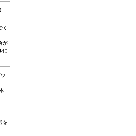
)
でく
合が
ルに
ダウ
本
号を