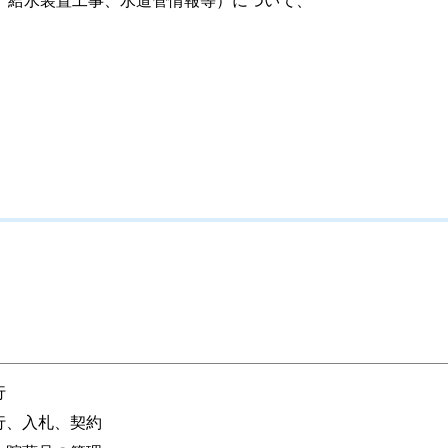
、給水装置工事、水道管情報等）について、
行
行、入札、契約