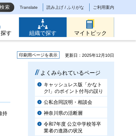
Translate
読み上げ / ふりがな
ご利用案内
ら探す
組織で探す
マイトピック
印刷用ページを表示
更新日：2025年12月10日
よくみられているページ
キャッシュレス版「かなト
ク!」のポイント付与の誤り
公私合同説明・相談会
神奈川県の活断層
維持
令和7年度 公立中学校等卒
業者の進路の状況