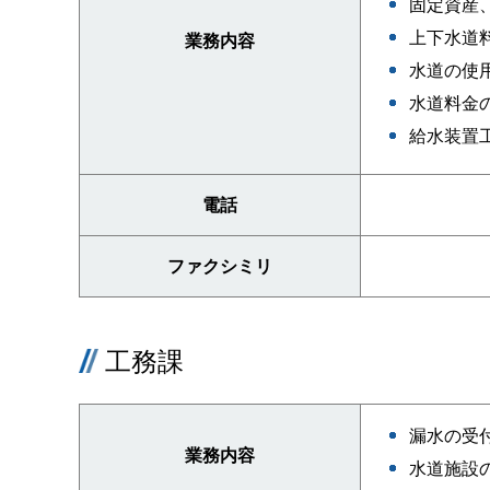
固定資産
上下水道
業務内容
水道の使
水道料金
給水装置
電話
ファクシミリ
工務課
漏水の受
業務内容
水道施設