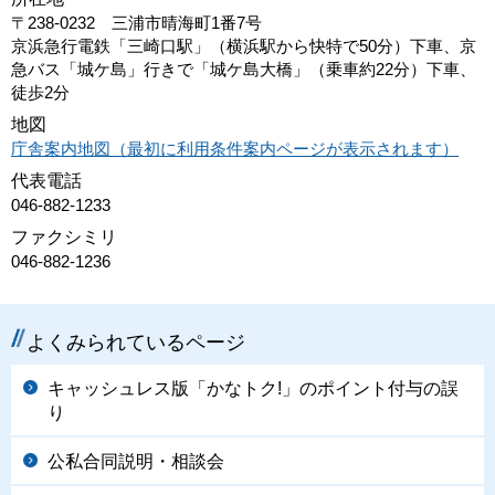
〒238-0232 三浦市晴海町1番7号
京浜急行電鉄「三崎口駅」（横浜駅から快特で50分）下車、京
急バス「城ケ島」行きで「城ケ島大橋」（乗車約22分）下車、
徒歩2分
地図
庁舎案内地図（最初に利用条件案内ページが表示されます）
代表電話
046-882-1233
ファクシミリ
046-882-1236
よくみられているページ
キャッシュレス版「かなトク!」のポイント付与の誤
り
公私合同説明・相談会