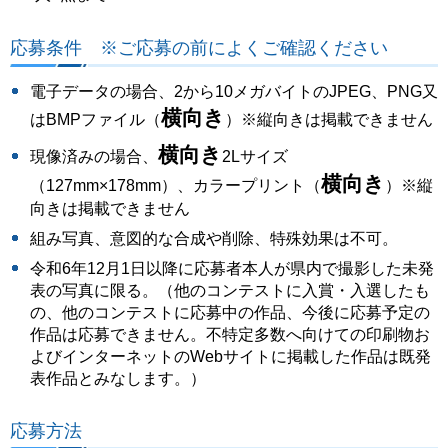
応募条件 ※ご応募の前によくご確認ください
電⼦データの場合、2から10メガバイトのJPEG、PNG⼜
横向き
はBMPファイル（
）※縦向きは掲載できません
横向き
現像済みの場合、
2Lサイズ
横向き
（127mm×178mm）、カラープリント（
）※縦
向きは掲載できません
組み写真、意図的な合成や削除、特殊効果は不可。
令和6年12⽉1⽇以降に応募者本⼈が県内で撮影した未発
表の写真に限る。（他のコンテストに入賞・入選したも
の、他のコンテストに応募中の作品、今後に応募予定の
作品は応募できません。不特定多数へ向けての印刷物お
よびインターネットのWebサイトに掲載した作品は既発
表作品とみなします。）
応募方法