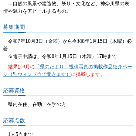
…⾃然の⾵景や建造物、祭り・⽂化など、神奈川県の表
情や魅⼒をアピールするもの。
募集期間
令和7年10⽉3⽇（金曜）から令和8年1⽉15⽇（木曜）必
着
※電⼦申請は、令和8年1⽉15⽇（木曜）17時まで
結果は3月に
「県のたより」投稿写真の掲載作品紹介ペー
ジ（別ウィンドウで開きます）
に掲載します。
応募資格
県内在住、在勤、在学の⽅
応募点数
1人5点まで