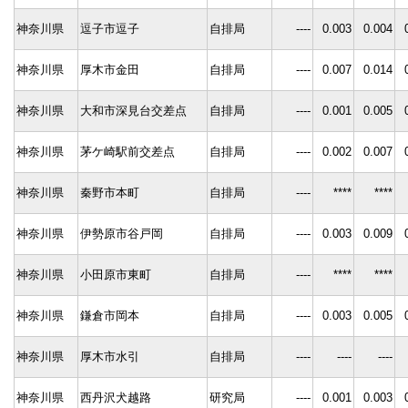
神奈川県
逗子市逗子
自排局
----
0.003
0.004
神奈川県
厚木市金田
自排局
----
0.007
0.014
神奈川県
大和市深見台交差点
自排局
----
0.001
0.005
神奈川県
茅ケ崎駅前交差点
自排局
----
0.002
0.007
神奈川県
秦野市本町
自排局
----
****
****
神奈川県
伊勢原市谷戸岡
自排局
----
0.003
0.009
神奈川県
小田原市東町
自排局
----
****
****
神奈川県
鎌倉市岡本
自排局
----
0.003
0.005
神奈川県
厚木市水引
自排局
----
----
----
神奈川県
西丹沢犬越路
研究局
----
0.001
0.003