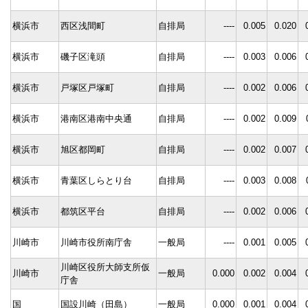
横浜市
西区浅間町
自排局
----
0.005
0.020
横浜市
磯子区滝頭
自排局
----
0.003
0.006
横浜市
戸塚区戸塚町
自排局
----
0.002
0.006
横浜市
港南区港南中央通
自排局
----
0.002
0.009
横浜市
旭区都岡町
自排局
----
0.002
0.007
横浜市
青葉区しらとり台
自排局
----
0.003
0.008
横浜市
都筑区平台
自排局
----
0.002
0.006
川崎市
川崎市役所南庁舎
一般局
----
0.001
0.005
川崎区役所大師支所仮
川崎市
一般局
0.000
0.002
0.004
庁舎
国
国設川崎（田島）
一般局
0.000
0.001
0.004