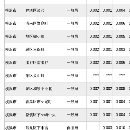
横浜市
戸塚区汲沢
一般局
0.002
0.001
0.004
横浜市
港南区野庭町
一般局
0.002
0.001
0.006
横浜市
旭区鶴ケ峰
一般局
0.002
0.001
0.005
横浜市
緑区三保町
一般局
0.002
0.001
0.003
横浜市
瀬谷区南瀬谷
一般局
0.002
0.001
0.006
横浜市
栄区犬山町
一般局
****
****
****
横浜市
泉区和泉中央北
一般局
0.002
0.002
0.008
横浜市
青葉区市ケ尾町
一般局
0.001
0.001
0.004
横浜市
都筑区茅ケ崎中央
一般局
0.001
0.001
0.004
横浜市
鶴見区下末吉
自排局
----
0.003
0.010