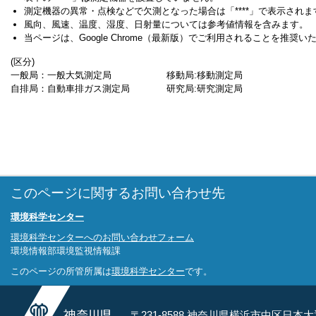
測定機器の異常・点検などで欠測となった場合は「****」で表示されま
風向、風速、温度、湿度、日射量については参考値情報を含みます。
当ページは、Google Chrome（最新版）でご利用されることを推奨い
(区分)
一般局：一般大気測定局 移動局:移動測定局
自排局：自動車排ガス測定局 研究局:研究測定局
このページに関するお問い合わせ先
環境科学センター
環境科学センターへのお問い合わせフォーム
環境情報部環境監視情報課
このページの所管所属は
環境科学センター
です。
〒231-8588 神奈川県横浜市中区日本大