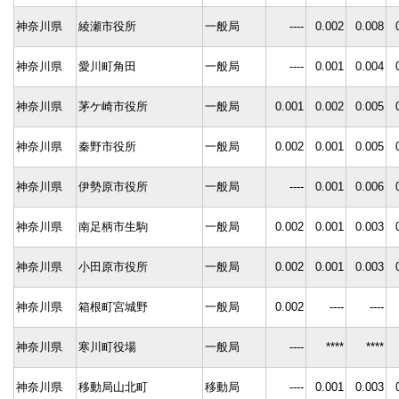
神奈川県
綾瀬市役所
一般局
----
0.002
0.008
神奈川県
愛川町角田
一般局
----
0.001
0.004
神奈川県
茅ケ崎市役所
一般局
0.001
0.002
0.005
神奈川県
秦野市役所
一般局
0.002
0.001
0.005
神奈川県
伊勢原市役所
一般局
----
0.001
0.006
神奈川県
南足柄市生駒
一般局
0.002
0.001
0.003
神奈川県
小田原市役所
一般局
0.002
0.001
0.003
神奈川県
箱根町宮城野
一般局
0.002
----
----
神奈川県
寒川町役場
一般局
----
****
****
神奈川県
移動局山北町
移動局
----
0.001
0.003