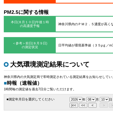
PM2.5に関する情報
本日(８月１０日)午後１時
神奈川県内のＰＭ２．５濃度が高く
の高濃度予報
＜参考＞前日(８月９日)
日平均値が環境基準値（３５μｇ／m
の測定状況
大気環境測定結果について
神奈川県内の大気測定局で常時測定されている測定結果をお知らせしてい
■
時報（速報値）
1時間毎の測定値を過去7日分ご覧いただけます。
■測定年月日を選択してください
年
月