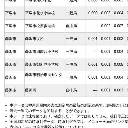
平塚市
平塚市旭小学校
一般局
0.000
0.000
0.005
平塚市
平塚市花水小学校
一般局
0.000
0.003
0.004
平塚市
平塚市松原歩道橋
自排局
----
0.002
0.007
藤沢市
藤沢市役所
一般局
0.001
0.001
0.003
藤沢市
藤沢市湘南台小学校
一般局
----
0.001
0.004
藤沢市
藤沢市御所見小学校
一般局
0.001
0.001
0.005
藤沢市明治市民センタ
藤沢市
一般局
0.001
0.001
0.004
ー
藤沢市
藤沢橋
自排局
----
0.001
0.003
本データは神奈川県内の大気測定局の最新の測定結果で、1時間ごとに
過去一週間のデータを閲覧することができます。
本データは速報値であり、確定したデータではありません。後日修正
全国測定局の時系列データ、時系列グラフは、メニュー画面のリンク
表中の「----」は測定機器を設置していません。