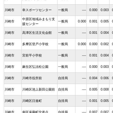
川崎市
幸スポーツセンター
一般局
----
0.000
0.003
中原区地域みまもり支
川崎市
一般局
0.000
0.001
0.005
援センター
川崎市
高津区生活文化会館
一般局
----
0.001
0.004
川崎市
多摩区登戸小学校
一般局
0.000
0.000
0.002
川崎市
宮前平小学校
一般局
----
0.001
0.004
川崎市
麻生区弘法松公園
一般局
----
0.000
0.003
川崎市
川崎市役所前
自排局
----
0.004
0.006
川崎市
川崎区池上新田公園前
自排局
----
0.005
0.008
川崎市
川崎区日進町
自排局
----
0.001
0.005
川崎市
幸区遠藤町交差点
自排局
----
0.007
0.007