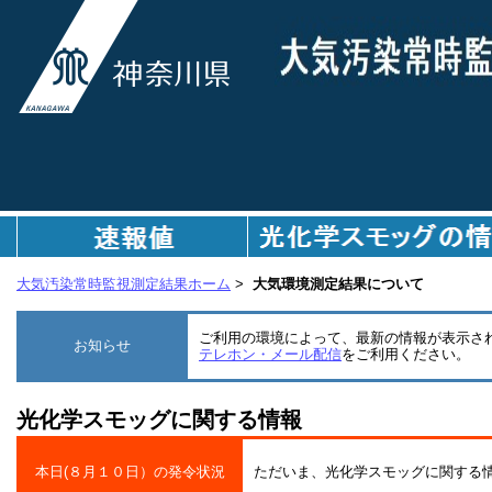
ペ
ペ
ペ
ペ
こ
こ
こ
こ
ー
ー
ー
ー
こ
こ
こ
こ
ジ
ジ
ジ
ジ
か
か
か
か
内
内
内
内
ら
ら
ら
ら
移
移
移
移
ペ
デ
局
連
動
動
動
動
ー
ー
区
絡
用
用
用
用
ジ
タ
分
先
の
の
の
の
の
の
の
で
リ
リ
リ
リ
本
説
説
す。
ン
ン
ン
ン
文
明
明
ク
ク
ク
ク
で
で
で
で
で
で
で
す。
す。
す。
す。
す。
す。
す。
本
デ
局
連
大気汚染常時監視測定結果ホーム
>
大気環境測定結果について
文
ー
分
絡
へ
タ
類
先
ご利用の環境によって、最新の情報が表示さ
移
の
の
へ
お知らせ
テレホン・メール配信
をご利用ください。
動。
説
説
移
明
明
動。
へ
へ
光化学スモッグに関する情報
移
移
動。
動。
本日(８月１０日）の発令状況
ただいま、光化学スモッグに関する