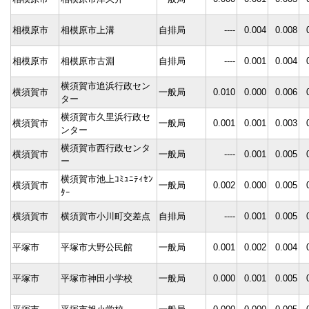
相模原市
相模原市上溝
自排局
----
0.004
0.008
相模原市
相模原市古淵
自排局
----
0.001
0.004
横須賀市追浜行政セン
横須賀市
一般局
0.010
0.000
0.006
ター
横須賀市久里浜行政セ
横須賀市
一般局
0.001
0.001
0.003
ンター
横須賀市西行政センタ
横須賀市
一般局
----
0.001
0.005
ー
横須賀市池上ｺﾐｭﾆﾃｨｾﾝ
横須賀市
一般局
0.002
0.000
0.005
ﾀｰ
横須賀市
横須賀市小川町交差点
自排局
----
0.001
0.005
平塚市
平塚市大野公民館
一般局
0.001
0.002
0.004
平塚市
平塚市神田小学校
一般局
0.000
0.001
0.005