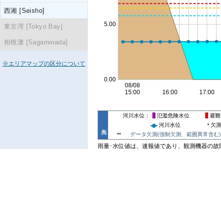
西湘 [Seisho]
東京湾 [Tokyo Bay]
相模灘 [Sagaminada]
※エリアマップの区分について
河川水位
氾濫危険水位
避難
河川水位
欠
*
データ欠測(強制欠測、範囲異常含む)
**
雨量･水位値は、速報値であり、観測機器の故