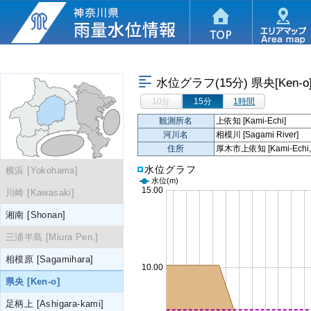
水位グラフ(15分)
県央[Ken-o
10分
15分
1時間
観測所名
上依知 [Kami-Echi]
河川名
相模川 [Sagami River]
住所
厚木市上依知 [Kami-Echi, At
水位グラフ
横浜 [Yokohama]
水位
(m)
川崎 [Kawasaki]
湘南 [Shonan]
三浦半島 [Miura Pen.]
相模原 [Sagamihara]
県央 [Ken-o]
足柄上 [Ashigara-kami]