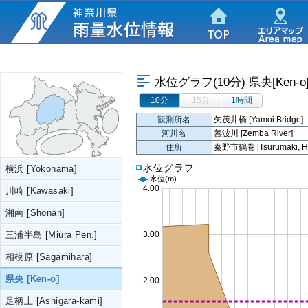
水位グラフ(10分)
県央[Ken-o
10分
15分
1時間
観測所名
矢茂井橋 [Yamoi Bridge]
河川名
善波川 [Zemba River]
住所
秦野市鶴巻 [Tsurumaki, Ha
水位グラフ
横浜 [Yokohama]
水位
(m)
川崎 [Kawasaki]
湘南 [Shonan]
三浦半島 [Miura Pen.]
相模原 [Sagamihara]
県央 [Ken-o]
足柄上 [Ashigara-kami]