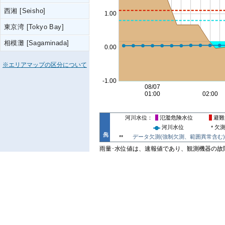
西湘 [Seisho]
東京湾 [Tokyo Bay]
相模灘 [Sagaminada]
※エリアマップの区分について
河川水位
氾濫危険水位
避難
河川水位
欠
*
データ欠測(強制欠測、範囲異常含む)
**
雨量･水位値は、速報値であり、観測機器の故