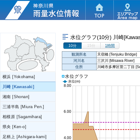
水位グラフ(10分)
川崎[Kawas
10分
15分
1時間
観測所名
天宿橋 [Tenjuku Bridge]
河川名
三沢川 [Misawa River]
住所
川崎市多摩区菅二丁目 [Suge,T
水位グラフ
横浜 [Yokohama]
水位
(m)
川崎 [Kawasaki]
湘南 [Shonan]
三浦半島 [Miura Pen.]
相模原 [Sagamihara]
県央 [Ken-o]
足柄上 [Ashigara-kami]