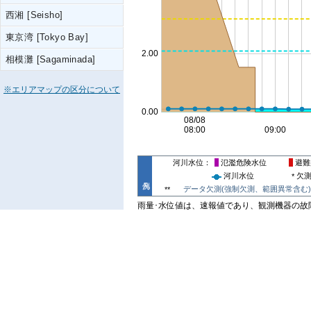
西湘 [Seisho]
東京湾 [Tokyo Bay]
相模灘 [Sagaminada]
※エリアマップの区分について
河川水位
氾濫危険水位
避難
河川水位
欠
*
データ欠測(強制欠測、範囲異常含む)
**
雨量･水位値は、速報値であり、観測機器の故