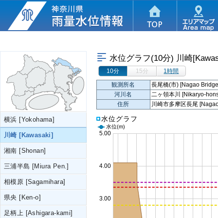
水位グラフ(10分)
川崎[Kawas
10分
15分
1時間
観測所名
長尾橋(市) [Nagao Bridge
河川名
二ヶ領本川 [Nikaryo-honse
住所
川崎市多摩区長尾 [Nagao, Ta
水位グラフ
横浜 [Yokohama]
水位
(m)
川崎 [Kawasaki]
湘南 [Shonan]
三浦半島 [Miura Pen.]
相模原 [Sagamihara]
県央 [Ken-o]
足柄上 [Ashigara-kami]