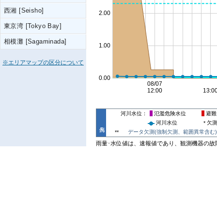
西湘 [Seisho]
東京湾 [Tokyo Bay]
相模灘 [Sagaminada]
※エリアマップの区分について
河川水位
氾濫危険水位
避難
河川水位
欠
*
データ欠測(強制欠測、範囲異常含む)
**
雨量･水位値は、速報値であり、観測機器の故