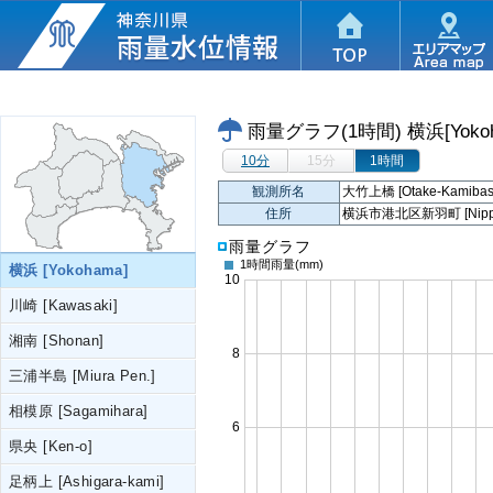
雨量グラフ(1時間)
横浜[Yoko
10分
15分
1時間
観測所名
大竹上橋 [Otake-Kamibash
住所
横浜市港北区新羽町 [Nippa-ch
雨量グラフ
1時間雨量
(mm)
横浜 [Yokohama]
川崎 [Kawasaki]
湘南 [Shonan]
三浦半島 [Miura Pen.]
相模原 [Sagamihara]
県央 [Ken-o]
足柄上 [Ashigara-kami]