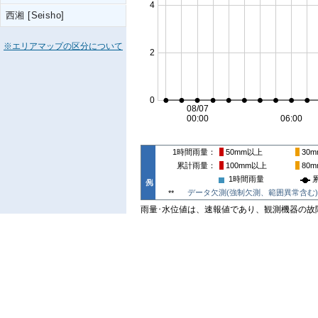
西湘 [Seisho]
※エリアマップの区分について
1時間雨量
50mm
以上
30m
累計雨量
100mm
以上
80m
1時間雨量
データ欠測(強制欠測、範囲異常含む)
**
雨量･水位値は、速報値であり、観測機器の故