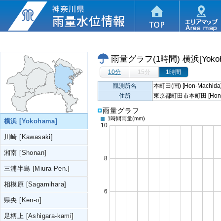
雨量グラフ(1時間)
横浜[Yoko
10分
15分
1時間
観測所名
本町田(国) [Hon-Machida
住所
東京都町田市本町田 [Hon-Mach
雨量グラフ
1時間雨量
(mm)
横浜 [Yokohama]
川崎 [Kawasaki]
湘南 [Shonan]
三浦半島 [Miura Pen.]
相模原 [Sagamihara]
県央 [Ken-o]
足柄上 [Ashigara-kami]