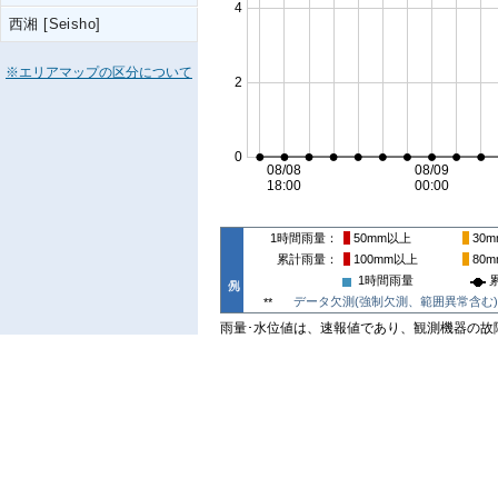
西湘 [Seisho]
※エリアマップの区分について
1時間雨量
50mm
以上
30m
累計雨量
100mm
以上
80m
1時間雨量
データ欠測(強制欠測、範囲異常含む)
**
雨量･水位値は、速報値であり、観測機器の故