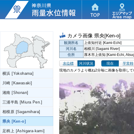
カメラ画像
県央[Ken-o]
観測所名
上依知付近 [Kami-Echi]
河川名
相模川 [Sagami River]
住所
厚木市上依知 [Kami-Echi, Atsugi
水位標
河川状況
現在
平常時
現地のカメラより概ね2分毎に画像を取得して
横浜 [Yokohama]
川崎 [Kawasaki]
湘南 [Shonan]
三浦半島 [Miura Pen.]
相模原 [Sagamihara]
県央 [Ken-o]
足柄上 [Ashigara-kami]