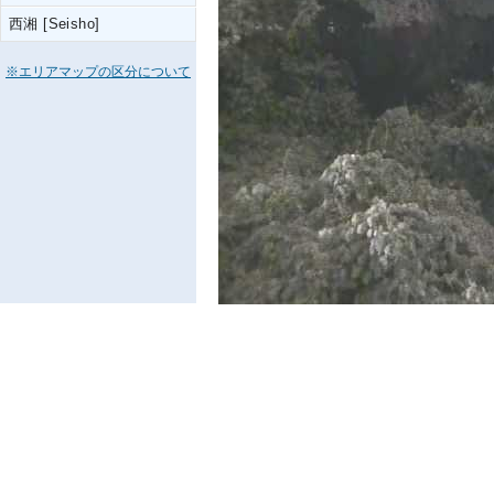
西湘 [Seisho]
※エリアマップの区分について