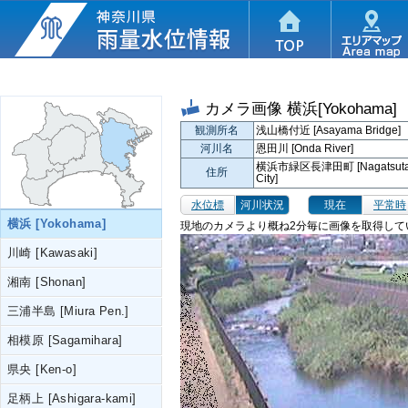
カメラ画像
横浜[Yokohama]
観測所名
浅山橋付近 [Asayama Bridge]
河川名
恩田川 [Onda River]
横浜市緑区長津田町 [Nagatsuta-ch
住所
City]
水位標
河川状況
現在
平常時
横浜 [Yokohama]
現地のカメラより概ね2分毎に画像を取得して
川崎 [Kawasaki]
湘南 [Shonan]
三浦半島 [Miura Pen.]
相模原 [Sagamihara]
県央 [Ken-o]
足柄上 [Ashigara-kami]