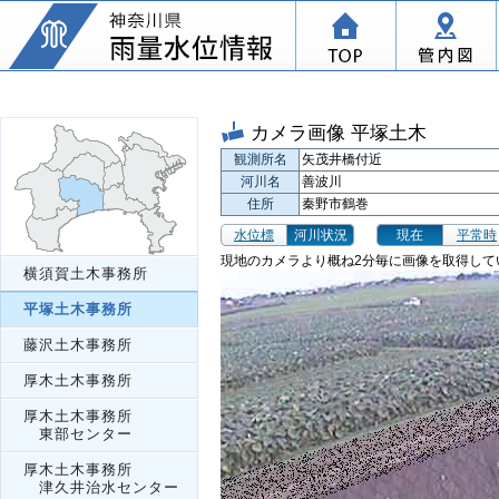
カメラ画像 平塚土木
観測所名
矢茂井橋付近
河川名
善波川
住所
秦野市鶴巻
水位標
河川状況
現在
平常時
現地のカメラより概ね2分毎に画像を取得して
横須賀土木事務所
平塚土木事務所
藤沢土木事務所
厚木土木事務所
厚木土木事務所
東部センター
厚木土木事務所
津久井治水センター