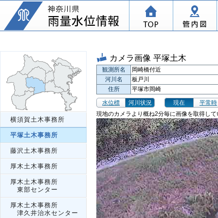
カメラ画像 平塚土木
観測所名
岡崎橋付近
河川名
板戸川
住所
平塚市岡崎
水位標
河川状況
現在
平常時
現地のカメラより概ね2分毎に画像を取得して
横須賀土木事務所
平塚土木事務所
藤沢土木事務所
厚木土木事務所
厚木土木事務所
東部センター
厚木土木事務所
津久井治水センター