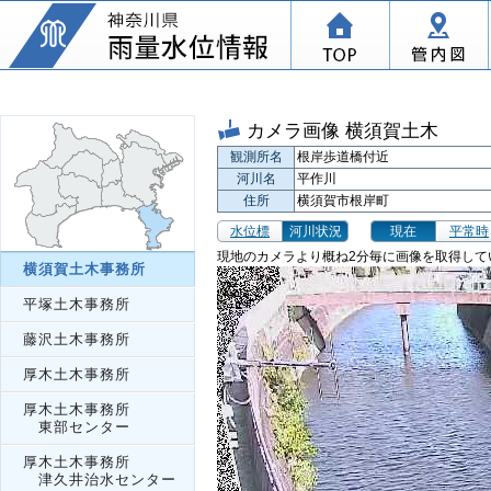
カメラ画像 横須賀土木
観測所名
根岸歩道橋付近
河川名
平作川
住所
横須賀市根岸町
水位標
河川状況
現在
平常時
現地のカメラより概ね2分毎に画像を取得して
横須賀土木事務所
平塚土木事務所
藤沢土木事務所
厚木土木事務所
厚木土木事務所
東部センター
厚木土木事務所
津久井治水センター