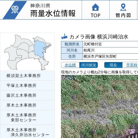
カメラ画像 横浜川崎治水
観測所名
元町橋付近
河川名
柏尾川
住所
横浜市戸塚区矢部町
水位標
河川状況
現在
平常時
現地のカメラより概ね2分毎に画像を取得して
横須賀土木事務所
平塚土木事務所
藤沢土木事務所
厚木土木事務所
厚木土木事務所
東部センター
厚木土木事務所
津久井治水センター