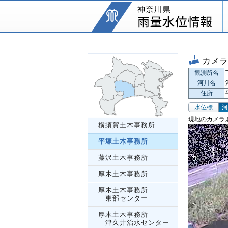
カメラ
観測所名
河川名
住所
水位標
河
現地のカメラ
横須賀土木事務所
平塚土木事務所
藤沢土木事務所
厚木土木事務所
厚木土木事務所
東部センター
厚木土木事務所
津久井治水センター