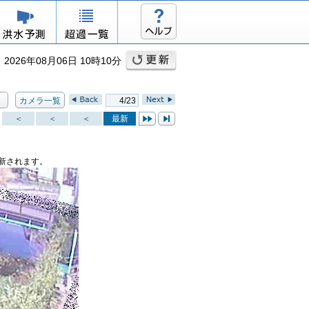
026年08月06日 10時10分
カメラ一覧
4/23
＜
＜
＜
最新
新されます。