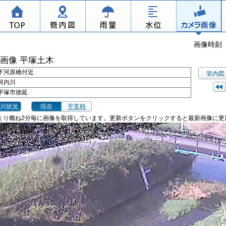
画像時刻 2
画像 平塚土木
下河原橋付近
管内図
河内川
平塚市徳延
川状況
現在
平常時
より概ね2分毎に画像を取得しています。更新ボタンをクリックすると最新画像に更