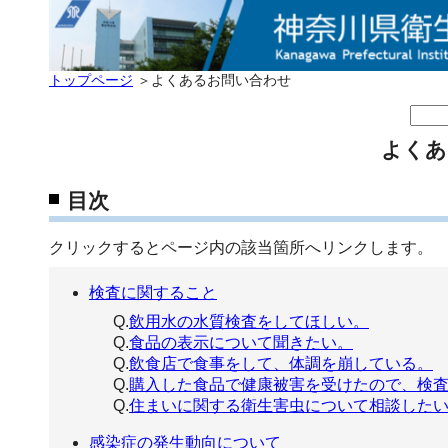
トップページ
＞よくあるお問い合わせ
よくあ
目次
クリックするとページ内の該当箇所へリンクします。
検査に関すること
Q.
飲用水の水質検査をしてほしい。
Q.
食品の表示について聞きたい。
Q.
飲食店で食事をして、体調を崩している。
Q.
購入した食品で健康被害を受けたので、検
Q.
住まいに関する衛生害虫について相談した
感染症の発生動向について