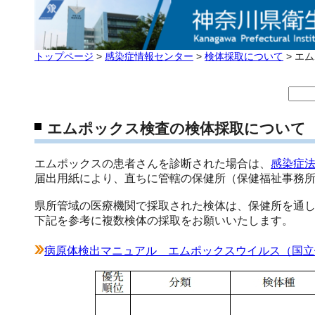
トップページ
>
感染症情報センター
>
検体採取について
> エ
エムポックス検査の検体採取について
エムポックスの患者さんを診断された場合は、
感染症
届出用紙により、直ちに管轄の保健所（保健福祉事務
県所管域の医療機関で採取された検体は、保健所を通
下記を参考に複数検体の採取をお願いいたします。
病原体検出マニュアル エムポックスウイルス（国立