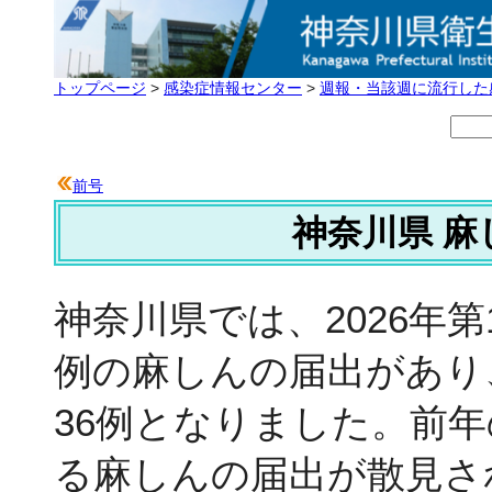
トップページ
>
感染症情報センター
>
週報・当該週に流行した
前号
神奈川県 麻
神奈川県では、2026年第1
例の麻しんの届出があり、
36例となりました。前年
る麻しんの届出が散見さ