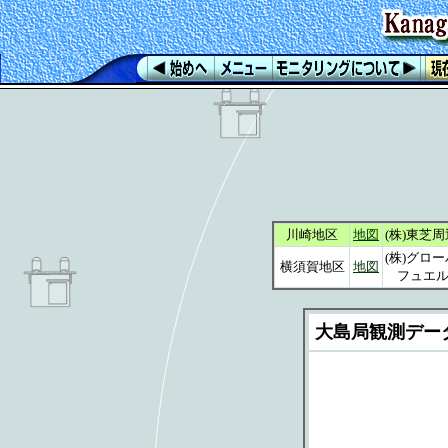
川崎地区
地図
(株)東芝周
(株)グロ
横須賀地区
地図
フュエル
大島局観測デー