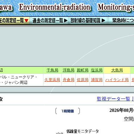
辺
千鳥局
浮島局
殿町局
塩浜局
大島局
ーバル・ニュークリア・
久里浜局
舟倉局
佐原局
浦賀局
ハイランド局
・ジャパン周辺
タ
監視データ一覧
2026年08月
空