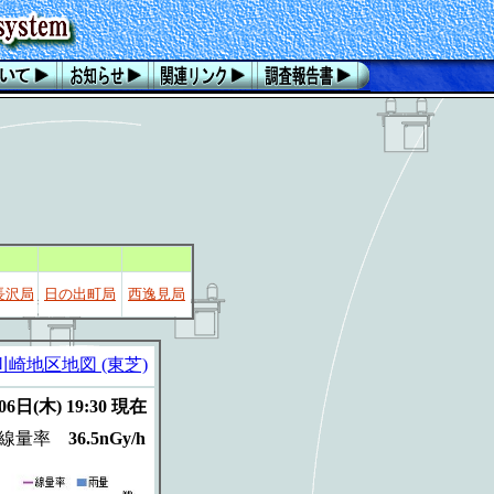
長沢局
日の出町局
西逸見局
川崎地区地図 (東芝)
06日(木) 19:30 現在
間線量率
36.5nGy/h