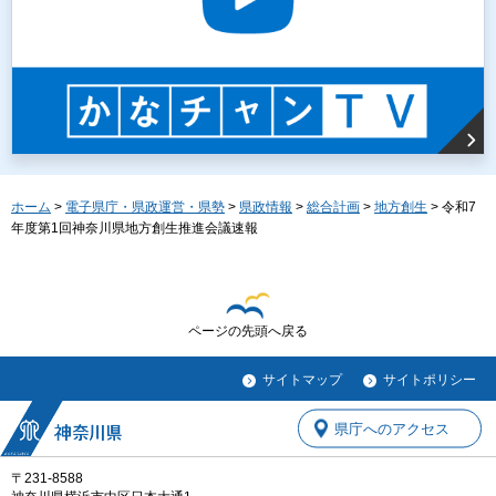
ホーム
>
電子県庁・県政運営・県勢
>
県政情報
>
総合計画
>
地方創生
> 令和7
年度第1回神奈川県地方創生推進会議速報
ページの先頭へ戻る
サイトマップ
サイトポリシー
県庁へのアクセス
〒231-8588