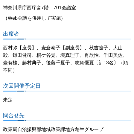
神奈川県庁西庁舎7階 701会議室
（Web会議を併用して実施）
出席者
西村弥【座長】、麦倉泰子【副座長】、秋吉遼子、大山
毅、鎌田健司、桐ケ谷覚、境真理子、肖欣怡、千田美佐、
臺有桂、藤村典子、後藤千夏子、志賀優夏〔計13名〕（順
不同）
次回開催予定日
未定
問合せ先
政策局自治振興部地域政策課地方創生グループ