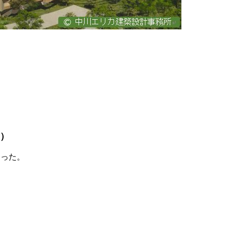
日）
あった。
）