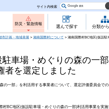
サイト内検索
防災・緊急情報
選んで探す
分類か
都市計画・地域発展
>
湘南国際村について
> 湘南国際村BC地区(仮設
設駐車場・めぐりの森の一部
権者を選定しました
の森の一部」を利活用する事業者について、選定評価委員会での
際村BC地区(仮設駐車場・めぐりの森の一部)利活用事業を実施