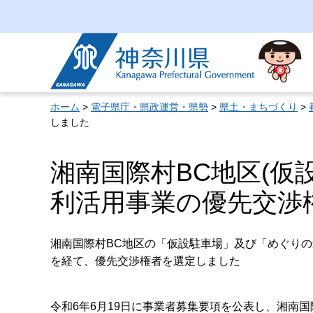
神奈川県
ホーム
>
電子県庁・県政運営・県勢
>
県土・まちづくり
>
しました
湘南国際村BC地区(仮
利活用事業の優先交渉
湘南国際村BC地区の「仮設駐車場」及び「めぐり
を経て、優先交渉権者を選定しました
令和6年6月19日に事業者募集要項を公表し、湘南国