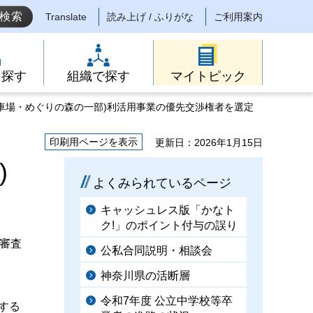
Translate
読み上げ / ふりがな
ご利用案内
ら探す
組織で探す
マイトピック
駐車場・めぐりの森の一部)利活用事業の優先交渉権者を選定
印刷用ページを表示
更新日：2026年1月15日
)
よくみられているページ
キャッシュレス版「かなト
ク!」のポイント付与の誤り
審査
公私合同説明・相談会
神奈川県の活断層
令和7年度 公立中学校等卒
する