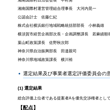
湘南国際村自治会会長 中村勇
湘南国際村運営管理組合理事長 大河内晃一
公認会計士 佐藤仁紀
株式会社横浜銀行地域戦略統括部部長 小林義雄
横須賀市経営企画部次長・企画調整課長 若麻績順
葉山町政策課長 佐野秋次郎
神奈川県自治振興部長 田邉親司
神奈川県地域政策課長 横川裕
選定結果及び事業者選定評価委員会の
(1) 選定結果
総合評価上位者である提案者Aを優先交渉権者とし
【配点】