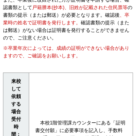
認書類として
戸籍謄本(抄本)、旧姓が記載された住民票等
の
書類の提示（または郵送）が必要となります。確認後
、卒
業時の姓名で証明書を発行します。
確認書類の提示（また
は郵送）がない場合は証明書を発行することができません
ので、ご注意ください。
※卒業年次によっては、成績の証明ができない場合があり
ますので、ご確認をお願いします。
来校
して
依頼
する
場合
受付
本校1階管理課カウンターにある「証明
時
書交付願」に必要事項を記入し、手数料
間：