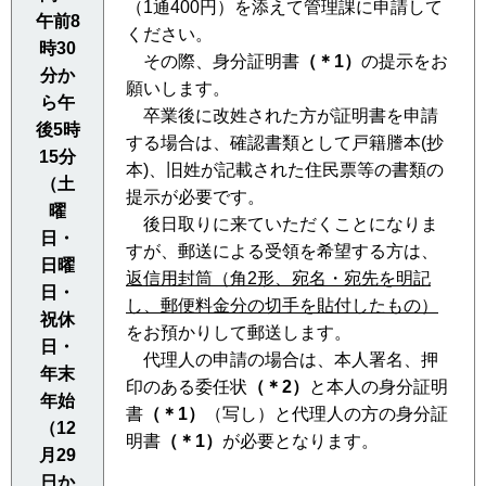
（1通400円）を添えて管理課に申請して
午前8
ください。
時30
その際、身分証明書
（＊1）
の提示をお
分か
願いします。
ら午
卒業後に改姓された方が証明書を申請
後5時
する場合は、確認書類として戸籍謄本(抄
15分
本)、旧姓が記載された住民票等の書類の
（土
提示が必要です。
曜
後日取りに来ていただくことになりま
日・
すが、郵送による受領を希望する方は、
日曜
返信用封筒（角2形、宛名・宛先を明記
日・
し、郵便料金分の切手を貼付したもの）
祝休
をお預かりして郵送します。
日・
代理人の申請の場合は、本人署名、押
年末
印のある委任状
（＊2）
と本人の身分証明
年始
書
（＊1）
（写し）と代理人の方の身分証
（12
明書
（＊1）
が必要となります。
月29
日か