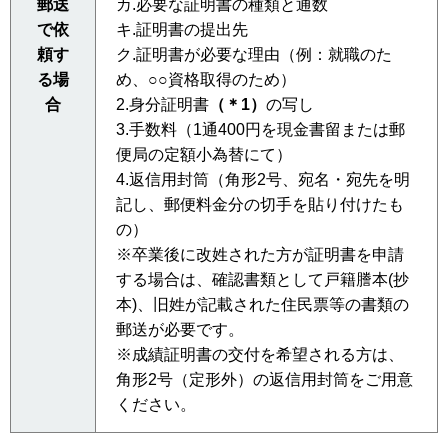
郵送
カ.必要な証明書の種類と通数
で依
キ.証明書の提出先
頼す
ク.証明書が必要な理由（例：就職のた
る場
め、○○資格取得のため）
合
2.身分証明書
（＊1）
の写し
3.手数料（1通400円を現金書留または郵
便局の定額小為替にて）
4.返信用封筒（角形2号、宛名・宛先を明
記し、郵便料金分の切手を貼り付けたも
の）
※卒業後に改姓された方が証明書を申請
する場合は、確認書類として戸籍謄本(抄
本)、旧姓が記載された住民票等の書類の
郵送が必要です。
※成績証明書の交付を希望される方は、
角形2号（定形外）の返信用封筒をご用意
ください。