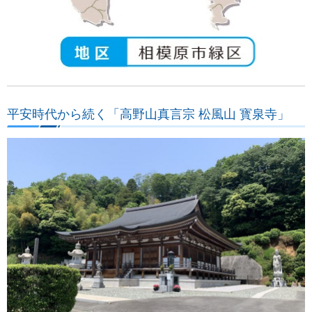
平安時代から続く「高野山真言宗 松風山 寳泉寺」