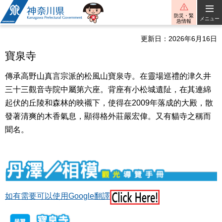
神奈川県
防災・緊
メニュー
急情報
更新日：2026年6月16日
寶泉寺
傳承高野山真言宗派的松風山寶泉寺。在靈場巡禮的津久井
三十三觀音寺院中屬第六座。背座有小松城遺阯，在其連綿
起伏的丘陵和森林的映襯下，使得在2009年落成的大殿，散
發著清爽的木香氣息，顯得格外莊嚴宏偉。又有貓寺之稱而
聞名。
如有需要可以使用Google翻譯