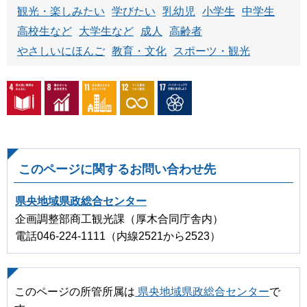
観光・楽しみたい
学びたい
乳幼児
小学生
中学生
高校生など
大学生など
成人
高齢者
やさしいにほんご
教育・文化
スポーツ・観光
このページに関するお問い合わせ先
県央地域県政総合センター
企画調整部商工観光課（厚木合同庁舎内）
電話046-224-1111（内線2521から2523）
このページの所管所属は
県央地域県政総合センター
で