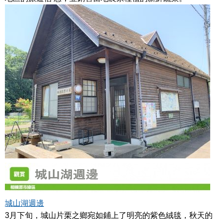
城山湖週邊
3月下旬，城山片栗之鄉宛如鋪上了明亮的紫色絨毯，秋天的