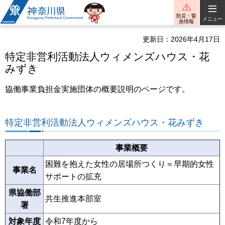
神奈川県
防災・緊
メニュー
急情報
更新日：2026年4月17日
特定非営利活動法人ウィメンズハウス・花
みずき
協働事業負担金実施団体の概要説明のページです。
特定非営利活動法人ウィメンズハウス・花みずき
事業概要
困難を抱えた女性の居場所つくり＝早期的女性
事業名
サポートの拡充
県協働部
共生推進本部室
署
対象年度
令和7年度から