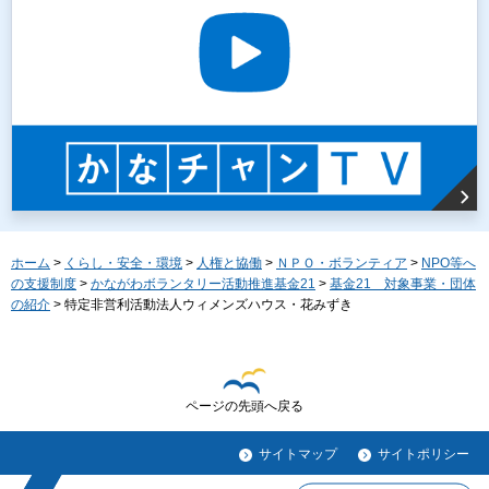
ホーム
>
くらし・安全・環境
>
人権と協働
>
ＮＰＯ・ボランティア
>
NPO等へ
の支援制度
>
かながわボランタリー活動推進基金21
>
基金21 対象事業・団体
の紹介
> 特定非営利活動法人ウィメンズハウス・花みずき
ページの先頭へ戻る
サイトマップ
サイトポリシー