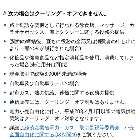
次の場合はクーリング・オフできません。
路上勧誘を契機として行われる飲食店、マッサージ、カ
ラオケボックス、海上タクシーに関する役務の提供
(契約の締結後、直ちに役務の全部又は消費者の申し出に
より一部のみが履行された場合)
化粧品や健康食品など指定消耗品を使用、消費してしま
った場合(未使用分は可能)
現金取引で総額3,000円未満の場合
自動車及び自動車リースの場合
都市ガス、熱の供給、葬儀に関する役務の提供
通信販売には、クーリング・オフ制度はありません。
電力小売自由化に伴い、平成28年4月1日以降の電気供給
契約はクーリング・オフ対象となります。
詳細は
経済産業省電力・ガス 取引監視等委員会 小売
全面自由化に関するQ&A;問46
をご覧ください。