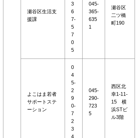
3
045-
瀬谷区
瀬谷区生活支
6
365-
二ツ橋
援課
7-
635
町190
5
1
7
0
5
0
4
5-
西区北
2
045-
よこはま若者
幸1-11-
9
290-
サポートステ
15 横
0-
723
ーション
浜STビ
7
5
ル3階
2
3
4