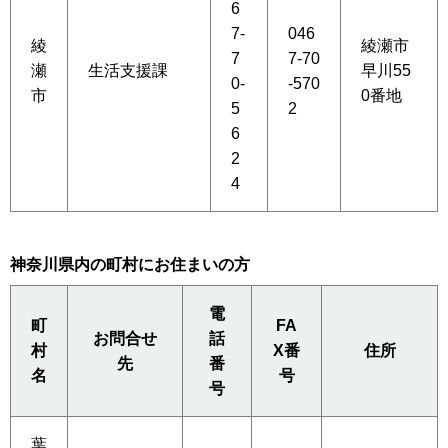
6
7-
046
綾
綾瀬市
7
7-70
瀬
生活支援課
早川55
0-
-570
市
0番地
5
2
6
2
4
神奈川県内の町村にお住まいの方
電
町
FA
お問合せ
話
村
X番
住所
先
番
名
号
号
葉