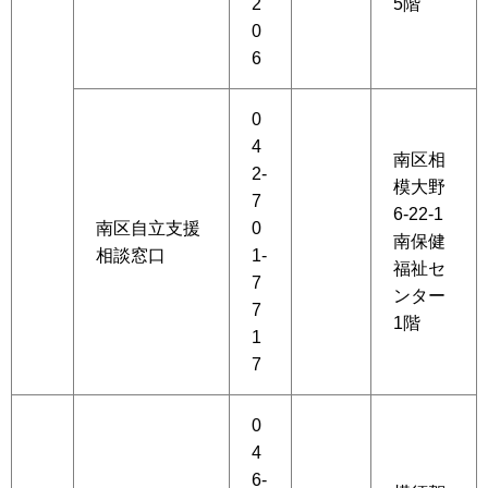
2
5階
0
6
0
4
南区相
2-
模大野
7
6-22-1
南区自立支援
0
南保健
相談窓口
1-
福祉セ
7
ンター
7
1階
1
7
0
4
6-