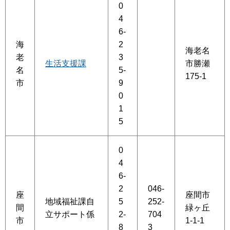
0
4
6-
海
2
海老名
老
3
生活支援課
市勝瀬
名
5-
175-1
市
9
0
1
5
0
4
6-
2
046-
座
座間市
地域福祉課自
5
252-
間
緑ヶ丘
立サポート係
2-
704
市
1-1-1
8
3