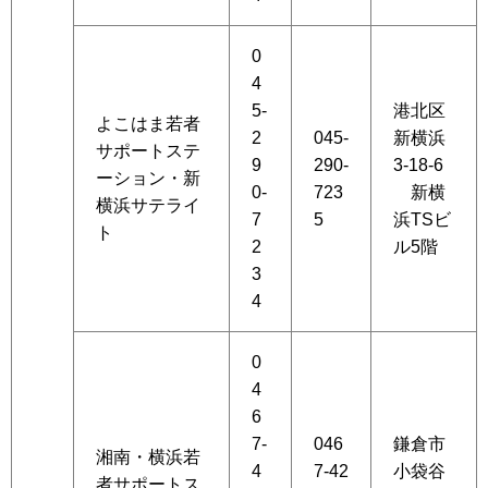
0
4
5-
港北区
よこはま若者
2
045-
新横浜
サポートステ
9
290-
3-18-6
ーション・新
0-
723
新横
横浜サテライ
7
5
浜TSビ
ト
2
ル5階
3
4
0
4
6
7-
046
鎌倉市
湘南・横浜若
4
7-42
小袋谷
者サポートス