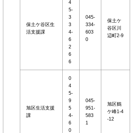
4
5-
3
045-
保土ケ
保土ケ谷区生
3
334-
谷区川
活支援課
4-
603
辺町2-9
6
0
2
6
6
0
4
5-
9
045-
旭区鶴
旭区生活支援
5
951-
ケ峰1-4
課
4-
583
-12
6
1
0