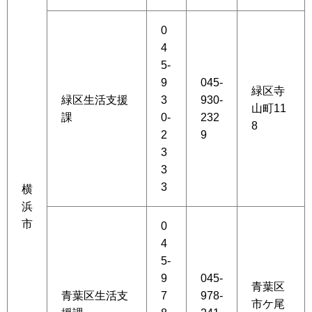
0
4
5-
9
045-
緑区寺
緑区生活支援
3
930-
山町11
課
0-
232
8
2
9
3
3
3
横
浜
市
0
4
5-
9
045-
青葉区
青葉区生活支
7
978-
市ケ尾