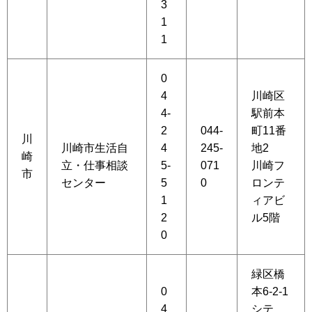
3
1
1
0
4
川崎区
4-
駅前本
2
044-
町11番
川
川崎市生活自
4
245-
地2
崎
立・仕事相談
5-
071
川崎フ
市
センター
5
0
ロンテ
1
ィアビ
2
ル5階
0
緑区橋
0
本6-2-1
4
シテ