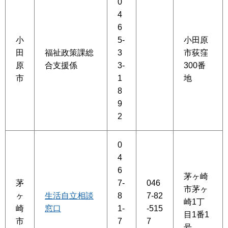
0
4
6
小
5-
小田原
田
福祉政策課総
3
市荻窪
原
合支援係
3-
300番
市
1
地
8
9
2
0
4
6
茅ヶ崎
茅
7-
046
市茅ヶ
ヶ
生活自立相談
8
7-82
崎1丁
崎
窓口
1-
-515
目1番1
市
7
7
号