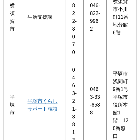
横須賀
横
8
046-
市小川
須
2
822-
生活支援課
町11番
賀
2-
996
地分館
市
8
2
6階
0
7
0
0
平塚市
4
浅間町
6
046
9番1号
3-
平
3-33
平塚市
平塚市くらし
2
塚
-658
役所本
サポート相談
1-
市
8
館1
8
階 12
8
8番窓
1
口