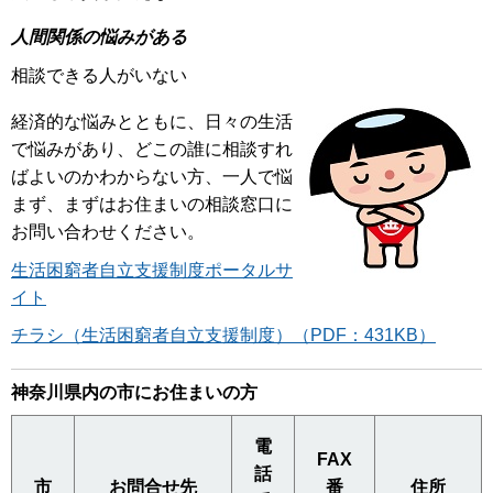
人間関係の悩みがある
相談できる人がいない
経済的な悩みとともに、日々の生活
で悩みがあり、どこの誰に相談すれ
ばよいのかわからない方、一人で悩
まず、まずはお住まいの相談窓口に
お問い合わせください。
生活困窮者自立支援制度ポータルサ
イト
チラシ（生活困窮者自立支援制度）（PDF：431KB）
神奈川県内の市にお住まいの方
電
FAX
話
市
お問合せ先
番
住所