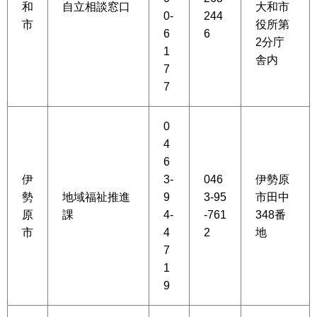
和
自立相談窓口
大和市
0-
244
市
役所第
6
6
2分庁
1
舎内
7
7
0
4
6
伊
3-
046
伊勢原
勢
地域福祉推進
9
3-95
市田中
原
課
4-
-761
348番
市
4
2
地
7
1
9