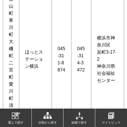
山
町
寒
川
町
横浜市神
大
奈川区
磯
045
045
ほっとス
反町3-17-
町
-31
-31
テーショ
2
二
1-8
4-3
ン横浜
神奈川県
宮
874
472
社会福祉
町
センター
愛
川
町
清
川
村
選んで探す
分類から探す
組織で探す
マイトピック