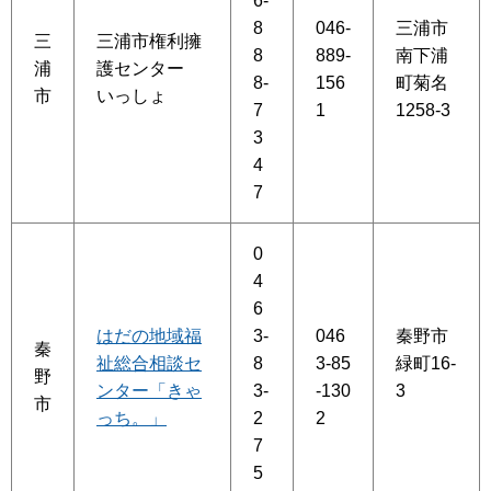
6-
8
046-
三浦市
三
三浦市権利擁
8
889-
南下浦
浦
護センター
8-
156
町菊名
市
いっしょ
7
1
1258-3
3
4
7
0
4
6
はだの地域福
3-
046
秦野市
秦
祉総合相談セ
8
3-85
緑町16-
野
ンター「きゃ
3-
-130
3
市
っち。」
2
2
7
5