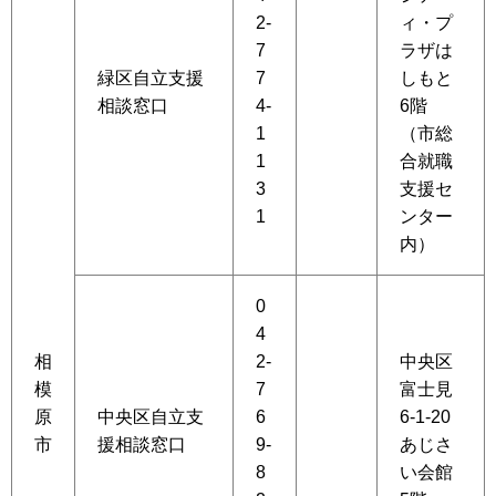
2-
ィ・プ
7
ラザは
緑区自立支援
7
しもと
相談窓口
4-
6階
1
（市総
1
合就職
3
支援セ
1
ンター
内）
0
4
相
2-
中央区
模
7
富士見
原
中央区自立支
6
6-1-20
市
援相談窓口
9-
あじさ
8
い会館