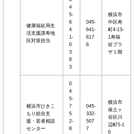
4
5-
横浜市
6
045-
中区寿
健康福祉局生
4
641-
町4-13-
活支援課寿地
1-
617
1寿福
区対策担当
0
6
祉プラ
3
ザ１階
8
3
0
4
5-
横浜市
横浜市ひきこ
7
045-
保土ヶ
もり総合支
5
332-
谷区川
援・若者相談
2-
507
辺町5-1
センター
8
7
0