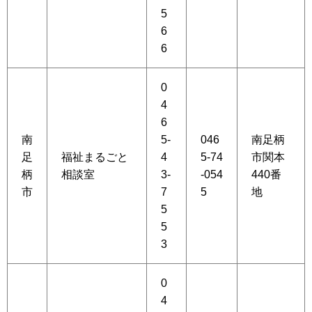
5
6
6
0
4
6
南
5-
046
南足柄
足
福祉まるごと
4
5-74
市関本
柄
相談室
3-
-054
440番
市
7
5
地
5
5
3
0
4