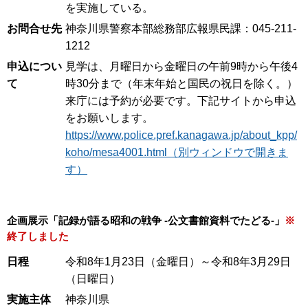
を実施している。
お問合せ先
神奈川県警察本部総務部広報県民課：045-211-
1212
申込につい
見学は、月曜日から金曜日の午前9時から午後4
て
時30分まで（年末年始と国民の祝日を除く。）
来庁には予約が必要です。下記サイトから申込
をお願いします。
https://www.police.pref.kanagawa.jp/about_kpp/
koho/mesa4001.html（別ウィンドウで開きま
す）
企画展示「記録が語る昭和の戦争 -公文書館資料でたどる-」
※
終了しました
日程
令和8年1月23日（金曜日）～令和8年3月29日
（日曜日）
実施主体
神奈川県