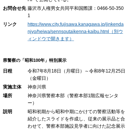
お問合せ先
藤沢市人権男女共同平和国際課：0466-50-350
1
リンク
https://www.city.fujisawa.kanagawa.jp/jinkenda
njyo/heiwa/sennsoutaikenna-kaibu.html（別ウ
ィンドウで開きます）
県警察の「昭和100年」特別展示
日程
令和7年8月18日（月曜日）～令和8年12月25日
（金曜日）
実施主体
神奈川県
場所
神奈川県警察本部（警察本部1階広報センタ
ー）
説明
昭和初期から昭和中期にかけての警察活動等を
紹介したスライドを作成し、従来の展示品と合
わせて、警察本部施設見学者に向けた記念展示