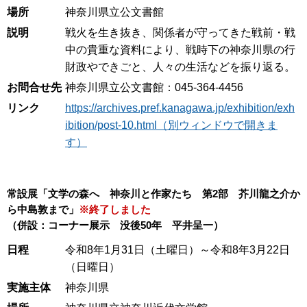
場所
神奈川県立公文書館
説明
戦火を生き抜き、関係者が守ってきた戦前・戦
中の貴重な資料により、戦時下の神奈川県の行
財政やできごと、人々の生活などを振り返る。
お問合せ先
神奈川県立公文書館：045-364-4456
リンク
https://archives.pref.kanagawa.jp/exhibition/exh
ibition/post-10.html（別ウィンドウで開きま
す）
常設展「文学の森へ 神奈川と作家たち 第2部 芥川龍之介か
ら中島敦まで」
※終了しました
（併設：コーナー展示 没後50年 平井呈一）
日程
令和8年1月31日（土曜日）～令和8年3月22日
（日曜日）
実施主体
神奈川県