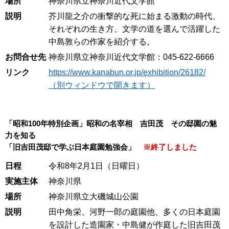
場所
神奈川県立神奈川近代文学館
説明
芥川龍之介の衝撃的な死に始まる激動の時代、
それぞれの生き方、文学の道を選んで活躍した
中島敦らの作家を紹介する。
お問合せ先
神奈川県立神奈川近代文学館：045-622-6666
リンク
https://www.kanabun.or.jp/exhibition/26182/
（別ウィンドウで開きます）
「昭和100年特別企画」昭和の名宰相 吉田茂 その邸園の魅
力を知る
「旧吉田茂邸で学ぶ日本庭園勉強会」
※終了しました
日程
令和8年2月1日（日曜日）
実施主体
神奈川県
場所
神奈川県立大磯城山公園
説明
田中角栄、河野一郎の庭園他、多くの日本庭園
を設計した造園家・中島健が作庭した旧吉田茂