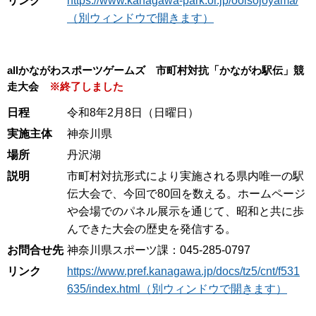
リンク
https://www.kanagawa-park.or.jp/ooisojoyama/
（別ウィンドウで開きます）
allかながわスポーツゲームズ 市町村対抗「かながわ駅伝」競
走大会
※終了しました
日程
令和8年2月8日（日曜日）
実施主体
神奈川県
場所
丹沢湖
説明
市町村対抗形式により実施される県内唯一の駅
伝大会で、今回で80回を数える。ホームページ
や会場でのパネル展示を通じて、昭和と共に歩
んできた大会の歴史を発信する。
お問合せ先
神奈川県スポーツ課：045-285-0797
リンク
https://www.pref.kanagawa.jp/docs/tz5/cnt/f531
635/index.html（別ウィンドウで開きます）