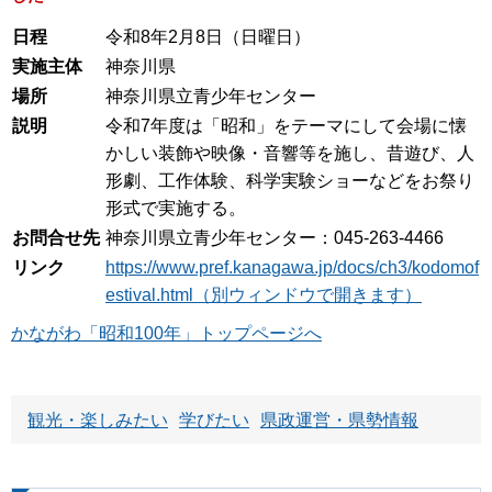
日程
令和8年2月8日（日曜日）
実施主体
神奈川県
場所
神奈川県立青少年センター
説明
令和7年度は「昭和」をテーマにして会場に懐
かしい装飾や映像・音響等を施し、昔遊び、人
形劇、工作体験、科学実験ショーなどをお祭り
形式で実施する。
お問合せ先
神奈川県立青少年センター：045-263-4466
リンク
https://www.pref.kanagawa.jp/docs/ch3/kodomof
estival.html（別ウィンドウで開きます）
かながわ「昭和100年」トップページへ
観光・楽しみたい
学びたい
県政運営・県勢情報