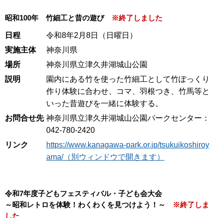
昭和100年 竹細工と昔の遊び
※終了しました
日程
令和8年2月8日（日曜日）
実施主体
神奈川県
場所
神奈川県立津久井湖城山公園
説明
園内にある竹を使った竹細工として竹ぽっくり
作り体験に合わせ、コマ、羽根つき、竹馬等と
いった昔遊びを一緒に体験する。
お問合せ先
神奈川県立津久井湖城山公園パークセンター：
042-780-2420
リンク
https://www.kanagawa-park.or.jp/tsukuikoshiroy
ama/（別ウィンドウで開きます）
令和7年度子どもフェスティバル・子ども会大会
～昭和レトロを体験！わくわくを見つけよう！～
※終了しま
した