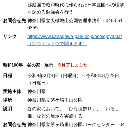
邸庭園で昭和時代に作られた日本庭園への理解
を深める勉強会を行う。
お問合せ先
神奈川県立大磯城山公園管理事務所：0463-61-
0355
リンク
https://www.kanagawa-park.or.jp/ooisojoyama/
（別ウィンドウで開きます）
昭和100年 谷の家 展示
※終了しました
日程
令和8年2月4日（日曜日）～令和8年3月22日
（日曜日）
実施主体
神奈川県
場所
神奈川県立茅ケ崎里山公園
説明
谷の家において、「ひな壇飾り」、「吊るし
雛」などの展示を実施する。
お問合せ先
神奈川県立茅ヶ崎里山公園パークセンター：04