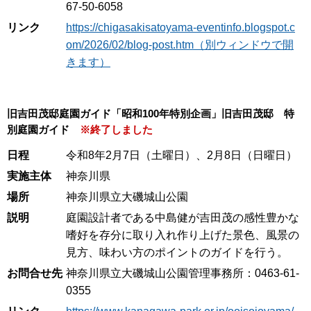
67-50-6058
リンク
https://chigasakisatoyama-eventinfo.blogspot.c
om/2026/02/blog-post.htm（別ウィンドウで開
きます）
旧吉田茂邸庭園ガイド「昭和100年特別企画」旧吉田茂邸 特
別庭園ガイド
※終了しました
日程
令和8年2月7日（土曜日）、2月8日（日曜日）
実施主体
神奈川県
場所
神奈川県立大磯城山公園
説明
庭園設計者である中島健が吉田茂の感性豊かな
嗜好を存分に取り入れ作り上げた景色、風景の
見方、味わい方のポイントのガイドを行う。
お問合せ先
神奈川県立大磯城山公園管理事務所：0463-61-
0355