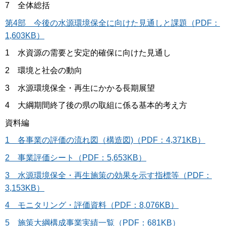
7 全体総括
第4部 今後の水源環境保全に向けた見通しと課題（PDF：
1,603KB）
1 水資源の需要と安定的確保に向けた見通し
2 環境と社会の動向
3 水源環境保全・再生にかかる長期展望
4 大綱期間終了後の県の取組に係る基本的考え方
資料編
1 各事業の評価の流れ図（構造図)（PDF：4,371KB）
2 事業評価シート（PDF：5,653KB）
3 水源環境保全・再生施策の効果を示す指標等（PDF：
3,153KB）
4 モニタリング・評価資料（PDF：8,076KB）
5 施策大綱構成事業実績一覧（PDF：681KB）