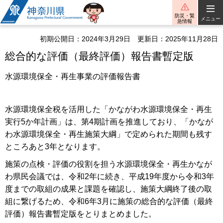
神奈川県
防災・緊
メニュー
急情報
初期公開日：2024年3月29日
更新日：2025年11月28日
総合的な評価（最終評価）報告書暫定版
水源環境保全・再生事業の評価報告書
水源環境保全税を活用した「かながわ水源環境保全・再生
実行5か年計画」は、第4期計画を推進しており、「かなが
わ水源環境保全・再生施策大綱」で定められた期間も残す
ところあと3年となります。
施策の点検・評価の役割を担う水源環境保全・再生かなが
わ県民会議では、令和2年に続き、平成19年度から令和3年
度までの取組の成果と課題を確認し、施策大綱終了後の取
組に繋げるため、令和6年3月に施策の総合的な評価（最終
評価）報告書暫定版をとりまとめました。