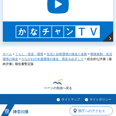
ホーム
>
くらし・安全・環境
>
生活と自然環境の保全と改善
>
開発規制・生活
環境の保全
>
かながわの水源環境の保全・再生をめざして
> 総合的な評価（最
終評価）報告書暫定版
ページの先頭へ戻る
サイトマップ
サイトポリシー
県庁へのアクセス