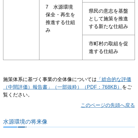
7 水源環境
県民の意志を基盤
保全・再生を
として施策を推進
推進する仕組
する新たな仕組み
み
市町村の取組を促
進する仕組み
施策体系に基づく事業の全体像については
「総合的な評価
（中間評価）報告書」（一部抜粋）（PDF：768KB）
をご
覧ください。
このページの先頭へ戻る
水源環境の将来像