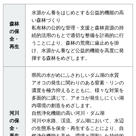
水源かん養をはじめとする公益的機能の高
い森林づくり
森林
私有林の公的な管理・支援と森林資源の持
の保
続的活用のもとで適切な整備を計画的に行
全・
うことにより、森林の荒廃に歯止めを掛
再生
け、水源かん養など公益的機能を高度に発
揮する森林をめざします。
県民の水がめにふさわしいダム湖の水質
アオコの発生に関わりのある窒素・リンの
濃度を極力抑えるとともに、様々な対策を
多面的に講じて、アオコが発生しにくい湖
内環境の創造をめざします。
河川
自然浄化機能の高い河川・ダム湖
の保
河川や水路、渓流、ダム湖において、水辺
全・
の生態系を保全・再生することにより、自
再生
然浄化機能を高め、環境と調和した持続的