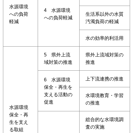
水源環境
4 水源環境
への負荷
生活系以外の水質
への負荷軽減
軽減
汚濁負荷の軽減
水の効率的利活用
5 県外上流
県外上流域対策の
域対策の推進
推進
上下流連携の推進
6 水源環境
保全・再生を
支える活動の
水環境教育・学習
促進
の推進
水源環境
保全・再
総合的な水環境調
生を支え
査の実施
る取組