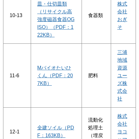
皿・仕切皿類
株式
（リサイクル高
会社
10-13
食器類
強度磁器食器OG
おぎ
ISO）（PDF：1
そ
22KB）
三浦
地域
Mバイオたいひ
資源
11-6
くん（PDF：20
肥料
ユー
7KB）
ズ株
式会
社
株式
流動化
会社
全建ソイル（PD
処理土
12-1
ヨコ
F：163KB）
（埋戻