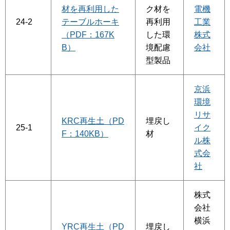
材を再利用した
ク材を
電機
24-2
テーブルホーキ
再利用
工業
（PDF：167K
した環
株式
B）
境配慮
会社
型製品
京浜
環境
リサ
KRC再生土（PD
埋戻し
25-1
イク
F：140KB）
材
ル株
式会
社
株式
会社
横浜
YRC再生土（PD
埋戻し