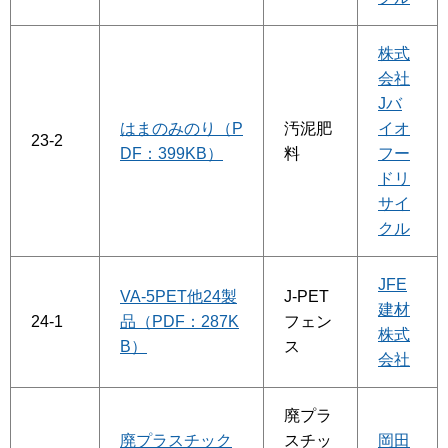
株式
会社
Jバ
はまのみのり（P
汚泥肥
イオ
23-2
DF：399KB）
料
フー
ドリ
サイ
クル
JFE
VA-5PET他24製
J-PET
建材
24-1
品（PDF：287K
フェン
株式
B）
ス
会社
廃プラ
廃プラスチック
スチッ
岡田