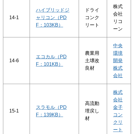
株式
ハイブリッドジ
ドライ
会社
14-1
ャリコン（PD
コンク
リコ
F：103KB）
リート
ーン
中央
農業用
環境
エコカル（PD
14-6
土壌改
開発
F：101KB）
良材
株式
会社
株式
会社
高流動
スラモル（PD
金子
15-1
埋戻し
F：139KB）
コン
材
クリ
ート