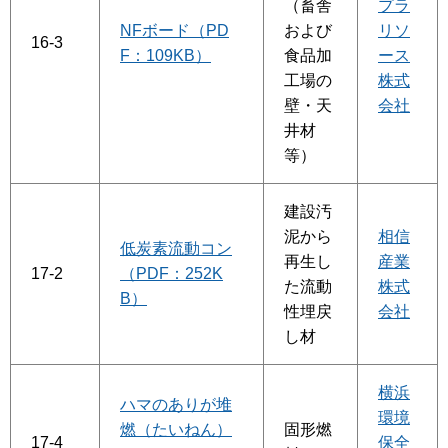
（畜舎
プラ
NFボード（PD
および
リソ
16-3
F：109KB）
食品加
ース
工場の
株式
壁・天
会社
井材
等）
建設汚
泥から
相信
低炭素流動コン
再生し
産業
17-2
（PDF：252K
た流動
株式
B）
性埋戻
会社
し材
横浜
ハマのありが堆
環境
燃（たいねん）
固形燃
17-4
保全