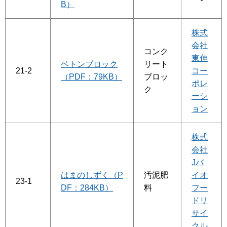
B）
株式
会社
コンク
東伸
ベトンブロック
リート
21-2
コー
（PDF：79KB）
ブロッ
ポレ
ク
ーシ
ョン
株式
会社
Jバ
はまのしずく（P
汚泥肥
イオ
23-1
DF：284KB）
料
フー
ドリ
サイ
クル