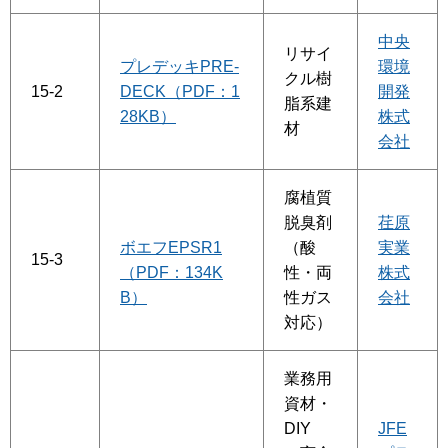
中央
リサイ
プレデッキPRE-
環境
クル樹
15-2
DECK（PDF：1
開発
脂系建
28KB）
株式
材
会社
腐植質
脱臭剤
荏原
ボエフEPSR1
（酸
実業
15-3
（PDF：134K
性・両
株式
B）
性ガス
会社
対応）
業務用
資材・
DIY
JFE