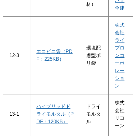
ハマ
材）
全建
株式
会社
ライ
環境配
プロ
エコビニ袋（PD
12-3
慮型ポ
ンコ
F：225KB）
リ袋
ーポ
レー
ショ
ン
株式
ハイブリッドド
ドライ
会社
13-1
ライモルタル（P
モルタ
リコ
DF：120KB）
ル
ーン