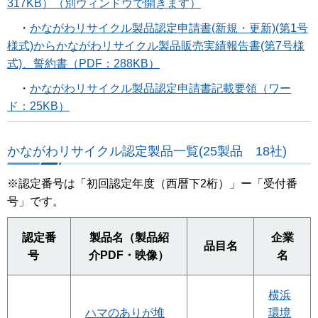
317KB）（別ウィンドウで開きます）
・
かながわリサイクル製品認定申請書(新規・更新)(第1号
様式)からかながわリサイクル製品販売実績報告書(第7号様
式)、誓約書（PDF：288KB）
・
かながわリサイクル製品認定申請書記載要領（ワー
ド：25KB）
かながわリサイクル認定製品一覧(25製品 18社)
※認定番号は「初回認定年度（西暦下2桁）」ー「受付番
号」です。
認定番
製品名（製品紹
企業
品目名
号
介PDF・映像）
名
横浜
ハマのありが堆
環境