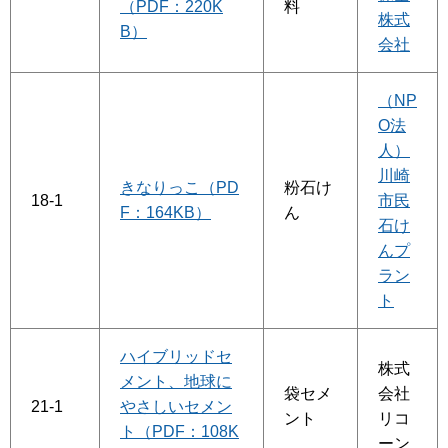
（PDF：220K
料
株式
B）
会社
（NP
O法
人）
川崎
きなりっこ（PD
粉石け
18-1
市民
F：164KB）
ん
石け
んプ
ラン
ト
ハイブリッドセ
株式
メント、地球に
袋セメ
会社
21-1
やさしいセメン
ント
リコ
ト（PDF：108K
ーン