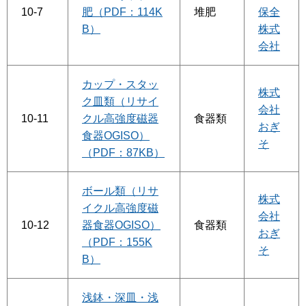
10-7
肥（PDF：114K
堆肥
保全
B）
株式
会社
カップ・スタッ
株式
ク皿類（リサイ
会社
10-11
クル高強度磁器
食器類
おぎ
食器OGISO）
そ
（PDF：87KB）
ボール類（リサ
株式
イクル高強度磁
会社
10-12
器食器OGISO）
食器類
おぎ
（PDF：155K
そ
B）
浅鉢・深皿・浅