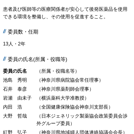
患者及び医師等の医療関係者が安心して後発医薬品を使用
できる環境を整備し、その使用を促進すること。
委員数・任期
13人・2年
委員の氏名(所属・役職等)
委員の氏名
（所属・役職名等）
池島 秀明
（神奈川県病院協会常任理事）
石井 泰彦
（神奈川県薬剤師会理事）
岩瀬 由未子
（横浜薬科大学准教授）
内田 浩
（全国健康保険協会神奈川支部長）
大野 哲哉
（日本ジェネリック製薬協会政策委員会渉
外グループ委員）
紅野 弘子
（神奈川県地域婦人団体連絡協議会会長）