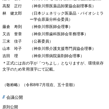
高梨 正行
（神奈川県医薬品卸業協会副理事長）
林 健太郎
（日本ジェネリック医薬品・バイオシミラ
ー学会原薬分科会委員）
藤倉 寿則
（神奈川県医師会理事）
又吉 誉章
（神奈川県歯科医師会常務理事）
三末 佳子
（公募委員）
山本 玲子
（神奈川県介護支援専門員協会理事）
吉田 理
（神奈川県病院薬剤師会理事）
＊正式には吉の字が「つちよし」となりますが、環境依存
文字のため常用漢字にて記載。
（敬称略）（令和8年7月現在、五十音順）
会議公開
原則公開