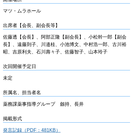
マツ・ムラホール
出席者【会長、副会長等】
佐藤透【会長】、阿部正隆【副会長】、小松幹一郎【副会
長】、遠藤則子、川邉桂、小池博文、中村浩一郎、古川裕
昭、吉原利夫、石川壽々子、佐藤智子、山本玲子
次回開催予定日
未定
所属名、担当者名
薬務課薬事指導グループ 劔持、長井
掲載形式
発言記録（PDF：481KB）