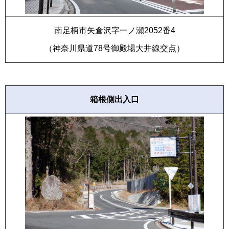
南足柄市矢倉沢字一ノ瀬2052番4
（神奈川県道78号御殿場大井線交点）
箱根側出入口