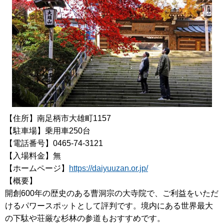
【住所】南足柄市大雄町1157
【駐車場】乗用車250台
【電話番号】0465-74-3121
【入場料金】無
【ホームページ】
https://daiyuuzan.or.jp/
【概要】
開創600年の歴史のある曹洞宗の大寺院で、ご利益をいただ
けるパワースポットとして評判です。境内にある世界最大
の下駄や荘厳な杉林の参道もおすすめです。