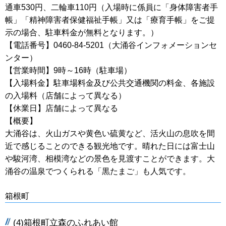
通車530円、二輪車110円（入場時に係員に「身体障害者手
帳」「精神障害者保健福祉手帳」又は「療育手帳」をご提
示の場合、駐車料金が無料となります。）
【電話番号】0460-84-5201（大涌谷インフォメーションセ
ンター）
【営業時間】9時～16時（駐車場）
【入場料金】駐車場料金及び公共交通機関の料金、各施設
の入場料（店舗によって異なる）
【休業日】店舗によって異なる
【概要】
大涌谷は、火山ガスや黄色い硫黄など、活火山の息吹を間
近で感じることのできる観光地です。晴れた日には富士山
や駿河湾、相模湾などの景色を見渡すことができます。大
涌谷の温泉でつくられる「黒たまご」も人気です。
箱根町
(4)箱根町立森のふれあい館