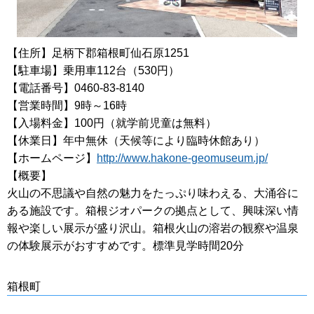
【住所】足柄下郡箱根町仙石原1251
【駐車場】乗用車112台（530円）
【電話番号】0460-83-8140
【営業時間】9時～16時
【入場料金】100円（就学前児童は無料）
【休業日】年中無休（天候等により臨時休館あり）
【ホームページ】
http://www.hakone-geomuseum.jp/
【概要】
火山の不思議や自然の魅力をたっぷり味わえる、大涌谷に
ある施設です。箱根ジオパークの拠点として、興味深い情
報や楽しい展示が盛り沢山。箱根火山の溶岩の観察や温泉
の体験展示がおすすめです。標準見学時間20分
箱根町