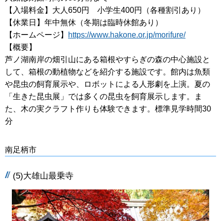
【入場料金】大人650円 小学生400円（各種割引あり）
【休業日】年中無休（冬期は臨時休館あり）
【ホームページ】
https://www.hakone.or.jp/morifure/
【概要】
芦ノ湖南岸の畑引山にある箱根やすらぎの森の中心施設と
して、箱根の動植物などを紹介する施設です。館内は魚類
や昆虫の飼育展示や、ロボットによる人形劇を上演。夏の
「生きた昆虫展」では多くの昆虫を飼育展示します。ま
た、木の実クラフト作りも体験できます。標準見学時間30
分
南足柄市
(5)大雄山最乗寺