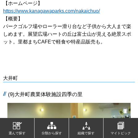
【ホームページ】
https://www.kanagawaparks.com/nakaichuo/
【概要】
パークゴルフ場やローラー滑り台など子供から大人まで楽
しめます。展望広場ハートの丘は富士山が見える絶景スポ
ット。里都まちCAFEで軽食や特産品販売も。
大井町
(9)大井町農業体験施設四季の里
選んで探す
分類から探す
組織で探す
マイトピック