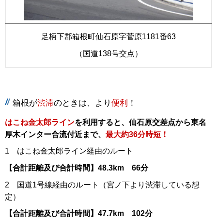
足柄下郡箱根町仙石原字菅原1181番63
（国道138号交点）
箱根が
渋滞
のときは、より
便利
！
はこね金太郎ライン
を利用すると、仙石原交差点から東名
厚木インター合流付近まで、
最大約36分時短！
1 はこね金太郎ライン経由のルート
【合計距離及び合計時間】48.3km 66分
2 国道1号線経由のルート（宮ノ下より渋滞している想
定）
【合計距離及び合計時間】47.7km 102分