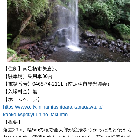
【住所】南足柄市矢倉沢
【駐車場】乗用車30台
【電話番号】0465-74-2111（南足柄市観光協会）
【入場料金】無
【ホームページ】
https://www.city.minamiashigara.kanagawa.jp/
kankou/spot/yuuhino_taki.html
【概要】
落差23m、幅5mの滝で金太郎が産湯をつかった滝と伝えら