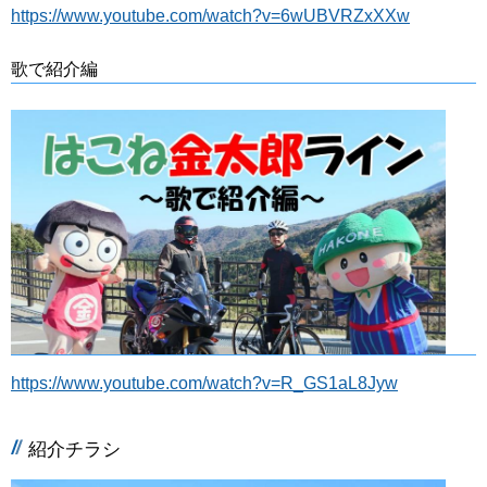
https://www.youtube.com/watch?v=6wUBVRZxXXw
歌で紹介編
https://www.youtube.com/watch?v=R_GS1aL8Jyw
紹介チラシ