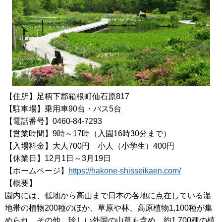
【住所】
足柄下郡箱根町仙石原817
【駐車場】乗用車90台・バス5台
【電話番号】0460-84-7293
【営業時間】9時～17時（入園16時30分まで）
【入場料金】大人700円 小人（小学生）400円
【休業日】12月1日～3月19日
【ホームページ】
https://hakone-shisseikaen.com/
【概要】
園内には、低地から高山まで日本の各地に点在している湿
地帯の植物200種のほか、草原や林、高原植物1,100種が集
められ、その他、珍しい外国の山草も含め、約1,700種の植