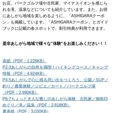
お店、パークゴルフ場や古民家、マイナスイオンを感じら
れる滝、温泉などについても紹介しています。また、お得
にあしがら地域を楽しめるように、「ASHIGARAクーポ
ン」も掲載しています。「ASHIGARAクーポン」とガイド
ブックに記載の各スポットで、割引特典が利用できます。
是非あしがら地域で様々な"体験"をお楽しみください！！
表紙（PDF：1,228KB）
P2-3あしがらの自然を満喫！ハイキングコース／キャンプ
情報（PDF：4,924KB）
P4-5あしがらで心に残る思い出をつくろう。公園／SUP／
釣り／農業体験／ジビエ／カート／パークゴルフ場
（PDF：2,990KB）
P6-7ちょっと大人な癒しのあしがら体験 古民家／御朱印
めぐり／滝／温泉（PDF：2,818KB）
裏表紙（PDF：3,030KB）