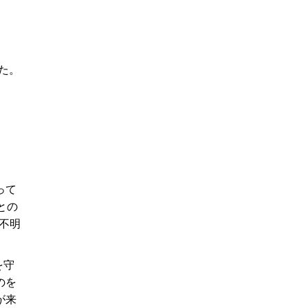
た。
って
との
不明
を守
のを
が来