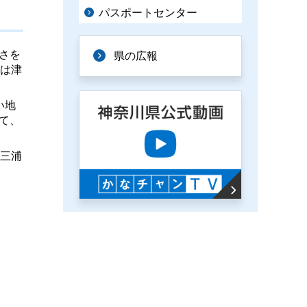
パスポートセンター
さを
県の広報
たは津
い地
て、
・三浦