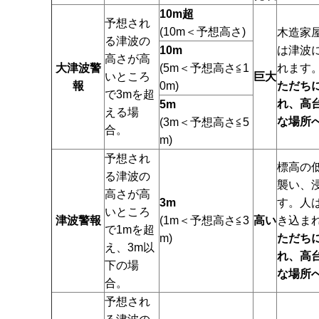
10m超
予想され
(10m＜予想高さ)
木造家
る津波の
10m
は津波
高さが高
大津波警
(5m＜予想高さ≦1
れます
いところ
巨大
報
0m)
ただち
で3mを超
れ、高
5m
える場
な場所
(3m＜予想高さ≦5
合。
m)
予想され
標高の
る津波の
襲い、
高さが高
3m
す。人
いところ
津波警報
(1m＜予想高さ≦3
高い
き込ま
で1mを超
m)
ただち
え、3m以
れ、高
下の場
な場所
合。
予想され