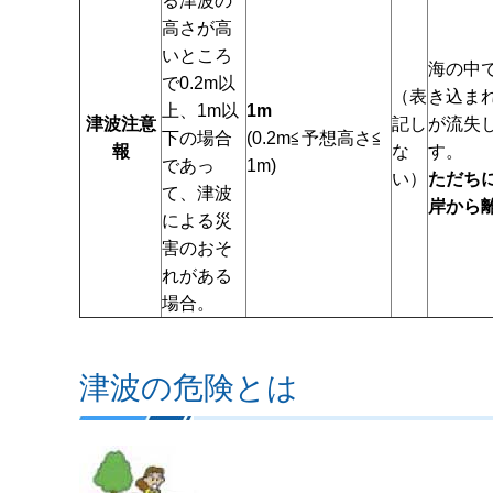
る津波の
高さが高
いところ
海の中
で0.2m以
（表
き込ま
上、1m以
1m
津波注意
記し
が流失
下の場合
(0.2m≦予想高さ≦
報
な
す。
であっ
1m)
い）
ただち
て、津波
岸から
による災
害のおそ
れがある
場合。
津波の危険とは