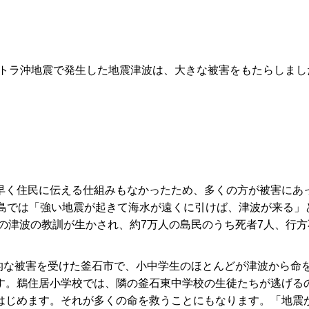
マトラ沖地震で発生した地震津波は、大きな被害をもたらしまし
早く住民に伝える仕組みもなかったため、多くの方が被害にあ
た島では「強い地震が起きて海水が遠くに引けば、津波が来る」
年の津波の教訓が生かされ、約7万人の島民のうち死者7人、行方
的な被害を受けた釜石市で、小中学生のほとんどが津波から命
す。鵜住居小学校では、隣の釜石東中学校の生徒たちが逃げる
はじめます。それが多くの命を救うことにもなります。「地震