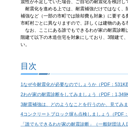
震性が不足していた場合、ご自宅の耐震化を検討し
耐震化を進める上では、耐震補強だけではなく、除
補強など（一部の市町では除却費も対象）に要する
市町村ごとに異なりますので、詳しくは建物のあ
なお、ここにある誰でもできるわが家の耐震診断は
階建て以下の木造住宅を対象にしており、3階建て
い。
目次
1なぜ今耐震化が必要なのでしょうか（PDF：531K
2わが家の耐震診断をしてみましょう（PDF：1,349
3耐震補強は、どのようなことを行うのか、見てみましょ
4コンクリートブロック塀も点検しましょう（PDF：1,
「誰でもできるわが家の耐震診断」（一般財団法人