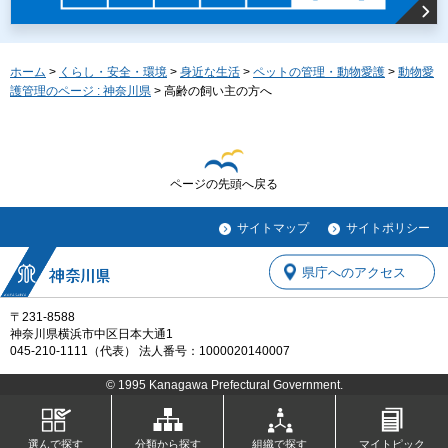
ホーム
>
くらし・安全・環境
>
身近な生活
>
ペットの管理・動物愛護
>
動物愛
護管理のページ : 神奈川県
> 高齢の飼い主の方へ
ページの先頭へ戻る
サイトマップ
サイトポリシー
県庁へのアクセス
〒231-8588
神奈川県横浜市中区日本大通1
045-210-1111（代表） 法人番号：1000020140007
© 1995 Kanagawa Prefectural Government.
選んで探す
分類から探す
組織で探す
マイトピック